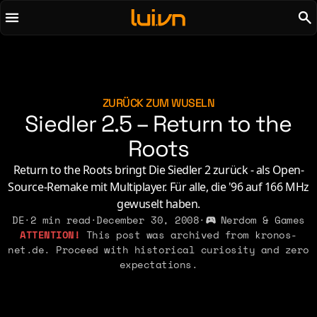
To main content
To menu
AI
Life & Leisure
Art & Media
Love, Sex & Identity
Chirps
Music
ZURÜCK ZUM WUSELN
Siedler 2.5 – Return to the
Code
Nerdom & Games
Concrete & Steel
Roots
Personal Lore
Curiosity & Science
Politics & Ideology
Return to the Roots bringt Die Siedler 2 zurück - als Open-
Digital Life
Source-Remake mit Multiplayer. Für alle, die '96 auf 166 MHz
gewuselt haben.
2021
2011
2026
DE
·
2 min read
·
December 30, 2008
·
Nerdom & Games
2015
This post was archived from kronos-
2019
2010
2025
2014
net.de. Proceed with historical curiosity and zero
2018
2009
2023
2013
expectations.
2017
2008
2022
2012
2016