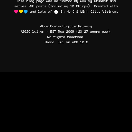
This blog page was delivered by Wesley Crusher and
serves 726 posts (including 12 Chirps). Created with
and lots of
in Ho Chi Minh City, Vietnam.
About
Contact
Imprint
Privacy
©2026 lui.vn · EST May 2006 (20.27 years ago).
No rights reserved.
Theme: lui.vn v26.12.2