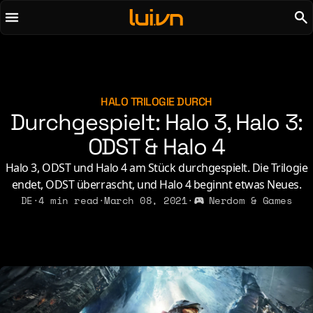
To main content
To menu
AI
Life & Leisure
Art & Media
Love, Sex & Identity
Chirps
Music
HALO TRILOGIE DURCH
Durchgespielt: Halo 3, Halo 3:
Code
Nerdom & Games
Concrete & Steel
ODST & Halo 4
Personal Lore
Curiosity & Science
Politics & Ideology
Halo 3, ODST und Halo 4 am Stück durchgespielt. Die Trilogie
Digital Life
endet, ODST überrascht, und Halo 4 beginnt etwas Neues.
DE
·
4 min read
·
March 08, 2021
·
Nerdom & Games
2021
2011
2026
2015
2019
2010
2025
2014
2018
2009
2023
2013
2017
2008
2022
2012
2016