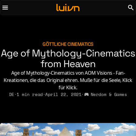
To main content
To menu
AI
Life & Leisure
Art & Media
Love, Sex & Identity
Chirps
Music
GÖTTLICHE CINEMATICS
Age of Mythology-Cinematics
Code
Nerdom & Games
Concrete & Steel
from Heaven
Personal Lore
Curiosity & Science
Politics & Ideology
Age of Mythology-Cinematics von AOM Visions - Fan-
Digital Life
Kreationen, die das Original ehren. Muße für die Seele, Klick
für Klick.
2021
2011
2026
DE
·
1 min read
·
April 22, 2021
·
Nerdom & Games
2015
2019
2010
2025
2014
2018
2009
2023
2013
2017
2008
2022
2012
2016