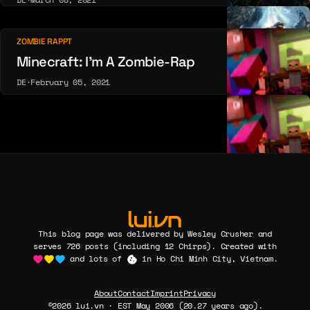
ZOMBIE RAPPT
Minecraft: I’m A Zombie-Rap
DE
·
February 05, 2021
This blog page was delivered by Wesley Crusher and
serves 726 posts (including 12 Chirps). Created with
and lots of
in Ho Chi Minh City, Vietnam.
About
Contact
Imprint
Privacy
©2026 lui.vn · EST May 2006 (20.27 years ago).