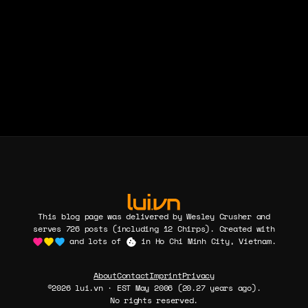
This blog page was delivered by Wesley Crusher and
serves 726 posts (including 12 Chirps). Created with
and lots of
in Ho Chi Minh City, Vietnam.
About
Contact
Imprint
Privacy
©2026 lui.vn · EST May 2006 (20.27 years ago).
No rights reserved.