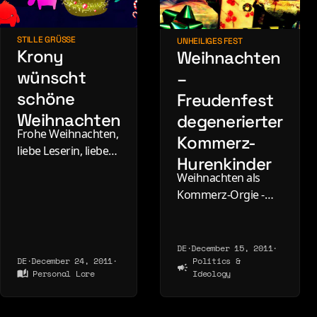
About
Contact
STILLE GRÜSSE
UNHEILIGES FEST
Krony
Weihnachten
wünscht
–
schöne
Freudenfest
Weihnachten
degenerierter
Frohe Weihnachten,
Kommerz-
liebe Leserin, lieber
Hurenkinder
Leser und verehrter
Weihnachten als
Bot. Handy aus, E-
Kommerz-Orgie -
Mails vergessen,
eine Abrechnung
Geschenke
mit Last Christmas,
genießen.
Konsumwahn und
DE
·
December 15, 2011
·
DE
·
December 24, 2011
·
Politics &
der Perversion eines
Personal Lore
Ideology
Festes, das mal Sinn
hatte.