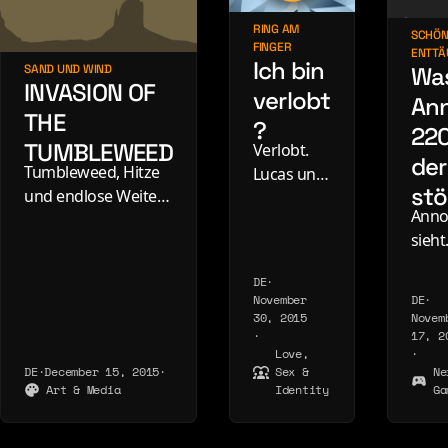
About
Contact
RING AM
SCHÖN
FINGER
ENTTÄ
Ich bin
Wa
SAND UND WIND
INVASION OF
verlobt
An
THE
?
22
TUMBLEWEED
Verlobt.
de
Tumbleweed, Hitze
Lucas und
stö
und endlose Weite -
Luitpold,
Anno
eine Invasion der
29.
sieht
Steppenhexen in der
November
fanta
Wüste. Staub, Wind
2015.
DE
·
aus -
und sonst nichts.
Ringe,
November
DE
·
nach
Perfekt.
traute
30, 2015
Novem
Stun
·
17, 2
Runde
Love,
·
durc
und ein
DE
·
December 15, 2015
·
Sex &
Ne
ein S
Moment,
Art & Media
Identity
Ga
das v
der bleibt.
kann