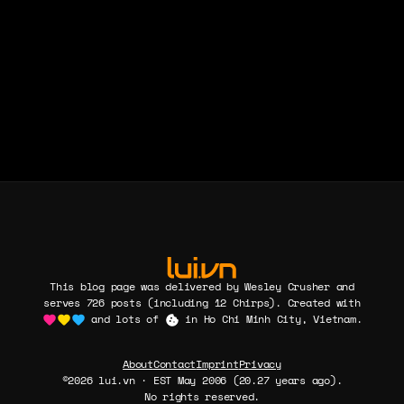
zu w
davo
genu
This blog page was delivered by Wesley Crusher and
serves 726 posts (including 12 Chirps). Created with
and lots of
in Ho Chi Minh City, Vietnam.
About
Contact
Imprint
Privacy
©2026 lui.vn · EST May 2006 (20.27 years ago).
No rights reserved.