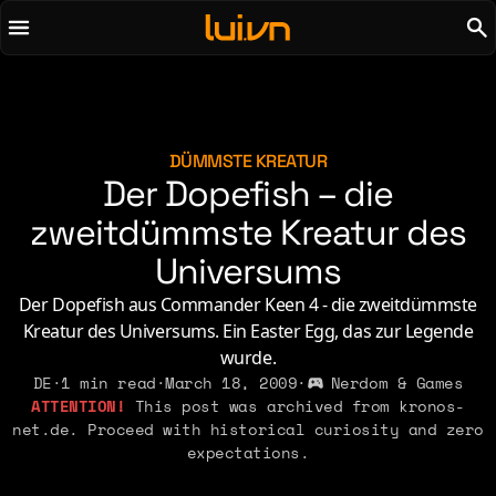
To main content
To menu
AI
Life & Leisure
Art & Media
Love, Sex & Identity
Chirps
Music
DÜMMSTE KREATUR
Der Dopefish – die
Code
Nerdom & Games
Concrete & Steel
zweitdümmste Kreatur des
Personal Lore
Curiosity & Science
Politics & Ideology
Universums
Digital Life
Der Dopefish aus Commander Keen 4 - die zweitdümmste
Kreatur des Universums. Ein Easter Egg, das zur Legende
2021
2011
2026
2015
wurde.
2019
2010
2025
2014
DE
·
1 min read
·
March 18, 2009
·
Nerdom & Games
2018
2009
This post was archived from kronos-
2023
2013
net.de. Proceed with historical curiosity and zero
2017
2008
2022
2012
expectations.
2016