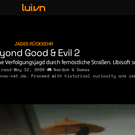
fe & Leisure
ve, Sex & Identity
usic
JADES RÜCKKEHR
yond Good & Evil 2
erdom & Games
rsonal Lore
ne Verfolgungsjagd durch fernöstliche Straßen. Ubisoft s
 read
·
May 12, 2009
·
Nerdom & Games
litics & Ideology
nos-net.de. Proceed with historical curiosity and ze
2011
2010
2009
2008