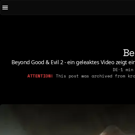
To main content
To menu
AI
Li
Art & Media
Lo
Chirps
M
Be
Code
N
Concrete & Steel
Pe
Beyond Good & Evil 2 - ein geleaktes Video zeigt ei
Curiosity & Science
DE
·
1 min
Po
This post was archived from kro
Digital Life
2021
2026
2015
2019
2025
2014
2018
2023
2013
2017
2022
2012
2016