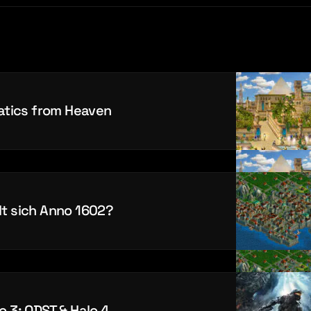
tics from Heaven
lt sich Anno 1602?
o 3: ODST & Halo 4