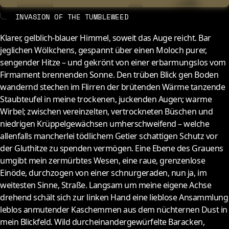
About
Contact
INVASION OF THE TUMBLEWEED
Klarer, gelblich-blauer Himmel, soweit das Auge reicht. Bar
jeglichen Wölkchens, gespannt über einen Moloch purer,
sengender Hitze – und gekrönt von einer erbarmungslos vom
Firmament brennenden Sonne. Den trüben Blick gen Boden
wandernd stechen im Flirren der brütenden Wärme tanzende
Staubteufel in meine trockenen, juckenden Augen; warme
Wirbel; zwischen vereinzelten, vertrockneten Büschen und
niedrigen Krüppelgewächsen umherschweifend – welche
allenfalls mancherlei tödlichem Getier schattigen Schutz vor
der Gluthitze zu spenden vermögen. Eine Ebene des Grauens
umgibt mein zermürbtes Wesen, eine raue, grenzenlose
Einöde, durchzogen von einer schnurgeraden, nun ja, im
weitesten Sinne, Straße. Langsam um meine eigene Achse
drehend schält sich zur linken Hand eine lieblose Ansammlung
leblos anmutender Kaschemmen aus dem nüchternen Dust in
mein Blickfeld. Wild durcheinandergewürfelte Baracken,