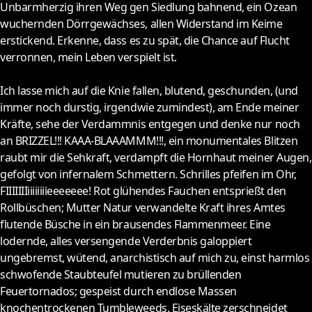
Unbarmherzig ihren Weg gen Siedlung bahnend, ein Ozean
wuchernden Dörrgewächses, allen Widerstand im Keime
erstickend. Erkenne, dass es zu spät, die Chance auf Flucht
verronnen, mein Leben verspielt ist.
Ich lasse mich auf die Knie fallen, blutend, geschunden, (und
immer noch durstig, irgendwie zumindest), am Ende meiner
Kräfte, sehe der Verdammnis entgegen und denke nur noch
an BRIZZEL!!! KAAA-BLAAAMMM!!!, ein monumentales Blitzen
raubt mir die Sehkraft, verdampft die Hornhaut meiner Augen,
gefolgt von infernalem Schmettern. Schrilles pfeifen im Ohr,
FIIIIIIIiiiiiiiieeeeeee! Rot glühendes Fauchen entsprießt den
Rollbüschen; Mutter Natur verwandelte Kraft ihres Amtes
flutende Büsche in ein brausendes Flammenmeer. Eine
lodernde, alles versengende Verderbnis galoppiert
ungebremst, wütend, anarchistisch auf mich zu, einst harmlos
schwofende Staubteufel mutieren zu brüllenden
Feuertornados; gespeist durch endlose Massen
knochentrockenen Tumbleweeds. Eiseskälte zerschneidet