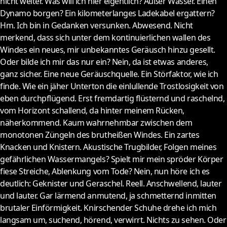
nicht weiter. Was will ich hier eigentlich? Außer Wasser. Einen
Dynamo borgen? Ein kilometerlanges Ladekabel ergattern?
Hm. Ich bin in Gedanken versunken. Abwesend. Nicht
merkend, dass sich unter dem kontinuierlichen wallen des
Windes ein neues, mir unbekanntes Geräusch hinzu gesellt.
Oder bilde ich mir das nur ein? Nein, da ist etwas anderes,
ganz sicher. Eine neue Geräuschquelle. Ein Störfaktor, wie ich
finde. Wie ein jäher Unterton die einlullende Trostlosigkeit von
eben durchpflügend. Erst fremdartig flüsternd und raschelnd,
vom Horizont schallend, da hinter meinem Rücken,
näherkommend. Kaum wahrnehmbar zwischen dem
monotonen Züngeln des brutheißen Windes. Ein zartes
Knacken und Knistern. Akustische Trugbilder, Folgen meines
gefährlichen Wassermangels? Spielt mir mein spröder Körper
fiese Streiche, Ablenkung vom Tode? Nein, nun höre ich es
deutlich: Geknister und Geraschel. Reell. Anschwellend, lauter
und lauter. Gar lärmend anmutend, ja schmetternd inmitten
brutaler Einförmigkeit. Knirschender Schuhe drehe ich mich
langsam um, suchend, hörend, verwirrt. Nichts zu sehen. Oder