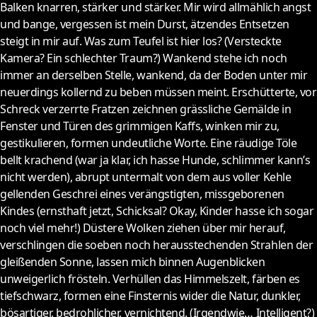
Balken knarren, stärker und stärker. Mir wird allmählich angst
und bange, vergessen ist mein Durst, ätzendes Entsetzen
steigt in mir auf. Was zum Teufel ist hier los? (Versteckte
Kamera? Ein schlechter Traum?) Wankend stehe ich noch
immer an derselben Stelle, wankend, da der Boden unter mir
neuerdings kollernd zu beben müssen meint. Erschütterte, vor
Schreck verzerrte Fratzen zeichnen grässliche Gemälde in
Fenster und Türen des grimmigen Kaffs, winken mir zu,
gestikulieren, formen undeutliche Worte. Eine räudige Töle
bellt krachend (war ja klar, ich hasse Hunde, schlimmer kann’s
nicht werden), abrupt untermalt von dem aus voller Kehle
gellenden Geschrei eines verängstigten, missgeborenen
Kindes (ernsthaft jetzt, Schicksal? Okay, Kinder hasse ich sogar
noch viel mehr!) Düstere Wolken ziehen über mir herauf,
verschlingen die soeben noch herausstechenden Strahlen der
gleißenden Sonne, lassen mich binnen Augenblicken
unweigerlich frösteln. Verhüllen das Himmelszelt, färben es
tiefschwarz, formen eine Finsternis wider die Natur, dunkler,
bösartiger, bedrohlicher, vernichtend. (Irgendwie… Intelligent?)