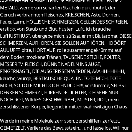
AAAAHHHHH SCHMETTERNDE HÄMMER AUF HALLENDEM
METALL), werde von scharfen Stacheln durchbohrt, der
Geruch verbrannten Fleisches, KREISCHEN, Äste, Dornen,
Feuer, Lärm, HÖLLISCHE SCHMERZEN, GELLENDES SCHREIEN,
erstickt von Staub und Blut, husten, Luft, ich brauche
LufHUSTHUST, übergebe mich, süßsauer mit Blutaroma, DIESE
SCHMERZEN, AUFHÖREN, SIE SOLLEN AUFHÖREN, HÖÖÖRT
AUUUFFF, bitte, HÖRT AUF, rolle zusammengekrümmt auf
dem Boden, trockene Tränen, TAUSENDE STICHE, FOLTER,
MESSER IM FLEISCH, DÜNNE NADELN INS AUGE,
FINGERNÄGEL, DIE AUSGERISSEN WERDEN, AAAHHHHHHH,
keuche, würge, BESTIALISCHE QUALEN, TÖTE MICH, TÖTE
MICH, SO TÖTE MICH DOCH ENDLICH!!!, verstumme, SELBST
DENKEN SCHMERZT, FLIRRENDE LICHTER, ICH SEHE NUR
NOCH ROT, WIRRES GESCHWURBEL, MUSTER, ROT, mein
zerschlissener Körper, liegend; inmitten wahnwitzigen Chaos.
Werde in meine Moleküle zerrissen, zerschliffen, zerfetzt,
GEMETZELT. Verliere das Bewusstsein… und lasse los. Will nur