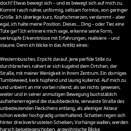
doch? Etwas bewegt sich – und es bewegt sich auf mich zu.
Kommt rasch näher, unförmig, seltsam formlos, von geringer
Größe. Ich überlege kurz, Kopfschmerzen, verdammt – aber
egal, ich halte meine Position. Dieses… Ding – oder Tier, eine
Tüte gar? Ich erinnere mich vage, erkenne seine Form,
verknüpfe Erkenntnisse mit Erfahrungen, realisiere – und
staune. Denn ich blicke in das Antlitz eines:
Westernbusches. Erpicht darauf, jene perfide Stille zu
durchbrechen, nähert er sich kugelnd dem Örtchen, der
Straße, mit meiner Wenigkeit in ihrem Zentrum. Ein dorniges
Tumbleweed, keck hüpfend und launig kullernd. Auf mich zu
und unbeirrt an mir vorbei rollend; als sei nichts gewesen,
weiter und in seiner anmutigen Bewegung buchstäblich
aufsehenerregend die staubbedeckte, verwaiste Straße des
unbedeutenden Fleckchens entlang, als alleiniger Akteur
schon wieder hochgradig unterhaltend. Schatten regen sich
hinter dreckverkrusteten Scheiben, Vorhänge wallen, werden
harsch beiseitegeschoben, argwöhnische Blicke