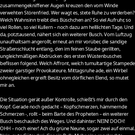
zusammengekniffener Augen kreuzen den vom Winde
verwehten Störenfried. Wer wagt es, stete Ruhe zu verderben?
Welch Wahnsinn treibt dies Büschchen an? So viel Aufruhr, so
viel Rollen, so viel Kullern – noch dazu am helllichten Tage. Und
da, potztausend, nähert sich ein weiterer Busch. Vom Luftzug
unaufhaltsam angerollt, erneut an mir vorüber, die sandige
Straßenschlucht entlang, den im feinen Staube gerillten,
ungleichmäßigen Abdrücken des ersten Wüstenbusches
beflissen folgend. Welch Affront, welch tumultartige Stampede
zweier garstiger Provokateure. Mittagsruhe ade, ein Wirbel
ohnegleichen ergreift Besitz vom dörflichen Elend, so mutet
mir an.
Die Situation gerät außer Kontrolle, schießt’s mir durch den
Kopf. Gerade noch gedacht – Kopfschmerzen, hämmernde
Schmerzen -, rollt – beim Barte des Propheten – ein weiterer
Busch beschaulich des Weges. Und dahinter: NEIN! DOCH!
OHH – noch einer! Ach du grüne Neune, sogar zwei auf einmal.