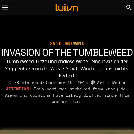
To main content
To menu
AI
Life & Leisure
Art & Media
Love, Sex & Identity
Chirps
Music
SAND UND WIND
INVASION OF THE TUMBLEWEED
Code
Nerdom & Games
Concrete & Steel
Personal Lore
Tumbleweed, Hitze und endlose Weite - eine Invasion der
Curiosity & Science
Steppenhexen in der Wüste. Staub, Wind und sonst nichts.
Politics & Ideology
Perfekt.
Digital Life
DE
·
8 min read
·
December 15, 2015
·
Art & Media
This post was archived from krony.de.
2021
2011
2026
2015
Views and opinions have likely drifted since this
2019
2010
was written.
2025
2014
2018
2009
2023
2013
2017
2008
2022
2012
2016