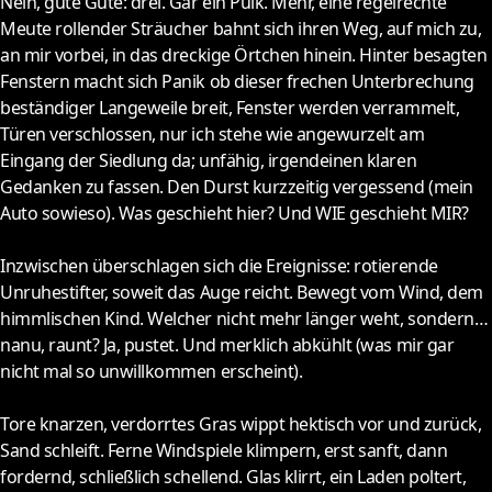
Nein, gute Güte: drei. Gar ein Pulk. Mehr, eine regelrechte
Meute rollender Sträucher bahnt sich ihren Weg, auf mich zu,
an mir vorbei, in das dreckige Örtchen hinein. Hinter besagten
Fenstern macht sich Panik ob dieser frechen Unterbrechung
beständiger Langeweile breit, Fenster werden verrammelt,
Türen verschlossen, nur ich stehe wie angewurzelt am
Eingang der Siedlung da; unfähig, irgendeinen klaren
Gedanken zu fassen. Den Durst kurzzeitig vergessend (mein
Auto sowieso). Was geschieht hier? Und WIE geschieht MIR?
Inzwischen überschlagen sich die Ereignisse: rotierende
Unruhestifter, soweit das Auge reicht. Bewegt vom Wind, dem
himmlischen Kind. Welcher nicht mehr länger weht, sondern…
nanu, raunt? Ja, pustet. Und merklich abkühlt (was mir gar
nicht mal so unwillkommen erscheint).
Tore knarzen, verdorrtes Gras wippt hektisch vor und zurück,
Sand schleift. Ferne Windspiele klimpern, erst sanft, dann
fordernd, schließlich schellend. Glas klirrt, ein Laden poltert,