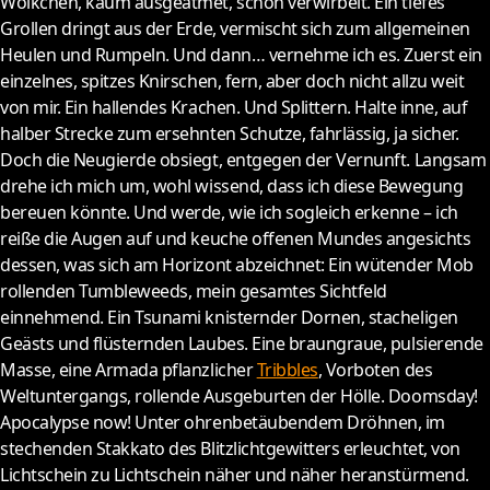
Wölkchen, kaum ausgeatmet, schon verwirbelt. Ein tiefes
Grollen dringt aus der Erde, vermischt sich zum allgemeinen
Heulen und Rumpeln. Und dann… vernehme ich es. Zuerst ein
einzelnes, spitzes Knirschen, fern, aber doch nicht allzu weit
von mir. Ein hallendes Krachen. Und Splittern. Halte inne, auf
halber Strecke zum ersehnten Schutze, fahrlässig, ja sicher.
Doch die Neugierde obsiegt, entgegen der Vernunft. Langsam
drehe ich mich um, wohl wissend, dass ich diese Bewegung
bereuen könnte. Und werde, wie ich sogleich erkenne – ich
reiße die Augen auf und keuche offenen Mundes angesichts
dessen, was sich am Horizont abzeichnet: Ein wütender Mob
rollenden Tumbleweeds, mein gesamtes Sichtfeld
einnehmend. Ein Tsunami knisternder Dornen, stacheligen
Geästs und flüsternden Laubes. Eine braungraue, pulsierende
Masse, eine Armada pflanzlicher
Tribbles
, Vorboten des
Weltuntergangs, rollende Ausgeburten der Hölle. Doomsday!
Apocalypse now! Unter ohrenbetäubendem Dröhnen, im
stechenden Stakkato des Blitzlichtgewitters erleuchtet, von
Lichtschein zu Lichtschein näher und näher heranstürmend.