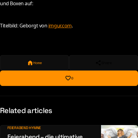
und Boxen auf:
Titelbild: Geborgt von
imgur.com
.
Home
Share
0
Related articles
FEIERABEND HYMNE
Feierabend – die ultimative