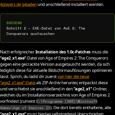
4players.de geladen
und anschließend installiert werden.
Schritt 2 – EXE-Datei von AoE 2: The
Conquerors austauschen
Nach erfolgreicher
Installation des 1.0c-Patches
muss die
“age2_x1.exe”
-Datei von Age of Empires 2: The Conquerors
gegen eine gecrackte Version ausgetauscht werden, da sich
lediglich diese für aktuelle Bildschirmauflösungen optimieren
lässt. Sprich, du lädst dir zuerst
von hier die neue
“age2_x1.exe”-Datei
als ZIP-Archiv herunter, entpackst diese
und verschiebst sie anschließend in den
“age2_x1”
-Ordner,
welchen du im Installationsverzeichnis von Age of Empires 2
vorfindest (zumeist
C:\Programme (X86)\Microsoft
). Die dort bereits enthaltene, alte
Games\Age of Empires II
“age2_x1.exe”
muss hierbei selbstredend überschrieben