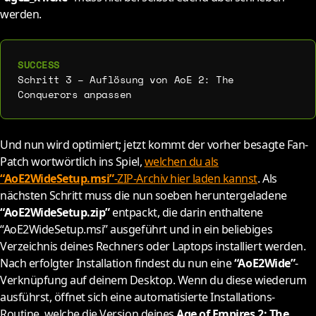
werden.
Schritt 3 – Auflösung von AoE 2: The
Conquerors anpassen
Und nun wird optimiert; jetzt kommt der vorher besagte Fan-
Patch wortwörtlich ins Spiel,
welchen du als
“AoE2WideSetup.msi”
-ZIP-Archiv hier laden kannst
. Als
nächsten Schritt muss die nun soeben heruntergeladene
“AoE2WideSetup.zip”
entpackt, die darin enthaltene
“AoE2WideSetup.msi” ausgeführt und in ein beliebiges
Verzeichnis deines Rechners oder Laptops installiert werden.
Nach erfolgter Installation findest du nun eine
“AoE2Wide”
-
Verknüpfung auf deinem Desktop. Wenn du diese wiederum
ausführst, öffnet sich eine automatisierte Installations-
Routine, welche die Version deines
Age of Empires 2: The