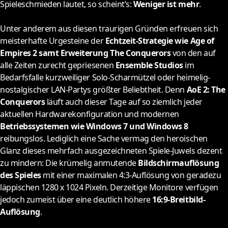
Spieleschmieden lautet, so scheint’s:
Weniger ist mehr
.
Unter anderem aus diesen traurigen Gründen erfreuen sich
meisterhafte Urgesteine der
Echtzeit-Strategie wie Age of
Empires 2 samt Erweiterung The Conquerors
von den auf
alle Zeiten zurecht gepriesenen
Ensemble Studios
im
Bedarfsfalle kurzweiliger Solo-Scharmützel oder heimelig-
nostalgischer LAN-Partys größter Beliebtheit. Denn
AoE 2: The
Conquerors
läuft auch dieser Tage auf so ziemlich jeder
aktuellen Hardwarekonfiguration und modernen
Betriebssystemen wie Windows 7 und Windows 8
reibungslos. Lediglich eine Sache vermag den heroischen
Glanz dieses mehrfach ausgezeichneten Spiele-Juwels dezent
zu mindern: Die krümelig anmutende
Bildschirmauflösung
des Spieles
mit einer maximalen 4:3-Auflösung von geradezu
läppischen 1280 x 1024 Pixeln. Derzeitige Monitore verfügen
jedoch zumeist über eine deutlich höhere
16:9-Breitbild-
Auflösung
.