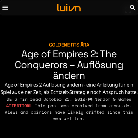
To main content
To menu
AI
Life & Leisure
Art & Media
Love, Sex & Identity
Chirps
Music
GOLDENE RTS ÄRA
Age of Empires 2: The
Code
Nerdom & Games
Concrete & Steel
Conquerors – Auflösung
Personal Lore
Curiosity & Science
Politics & Ideology
ändern
Digital Life
Age of Empires 2 Auflösung ändern - eine Anleitung für ein
Spiel aus einer Zeit, als Echtzeit-Strategie noch Anspruch hatte.
2021
2011
2026
2015
DE
·
3 min read
·
October 21, 2012
·
Nerdom & Games
2019
2010
2025
This post was archived from krony.de.
2014
Views and opinions have likely drifted since this
2018
2009
2023
2013
was written.
2017
2008
2022
2012
2016