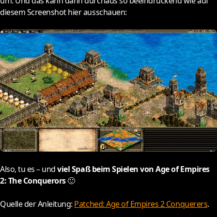
um. Und das kann dann durchaus so beeindruckend wie auf
diesem Screenshot hier ausschauen:
Also, tu es – und
viel Spaß beim Spielen von Age of Empires
2: The Conquerors
🙂
Quelle der Anleitung:
Patched: Age of Empires 2 Conquerers
.