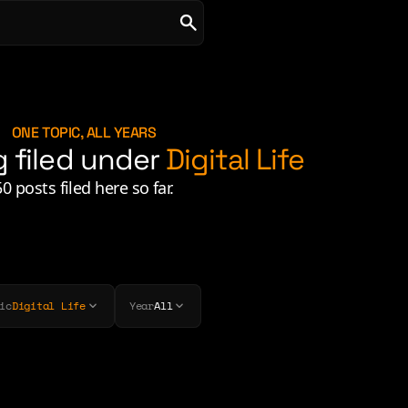
ONE TOPIC, ALL YEARS
g filed under
Digital Life
50 posts filed here so far.
ic
Digital Life
Year
All