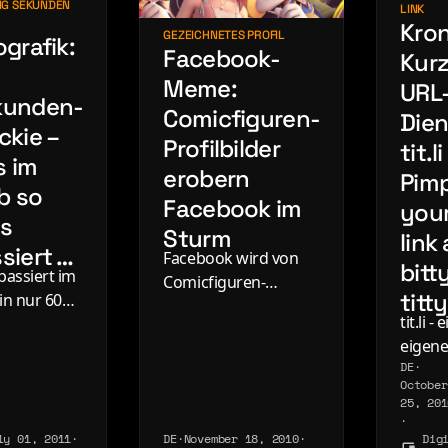
IG SEKUNDEN
LINK
Kro
GEZEICHNETES PROFIL
ografik:
Facebook-
Kurz
-
Meme:
URL
kunden-
Comicfiguren-
Dien
ckie –
Profilbilder
tit.li
s im
erobern
Pim
b so
Facebook im
you
es
Sturm
link 
siert …
Facebook wird von
bitt
passiert im
Comicfiguren-
titty
in nur 60
Profilbildern
tit.li - 
nden? Eine
überrollt. Ein Meme,
eigene
arde
ein Trend, ein
DE
·
Kurz-U
le-Aufrufe
kollektiver
October
Dienst
ag, 750
Nostalgieanfall -
25, 201
weil bit
onen
·
weltweit und
ly 01, 2011
·
DE
·
November 18, 2010
·
Dig
zu
book-