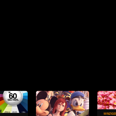
ct
WINZIGE