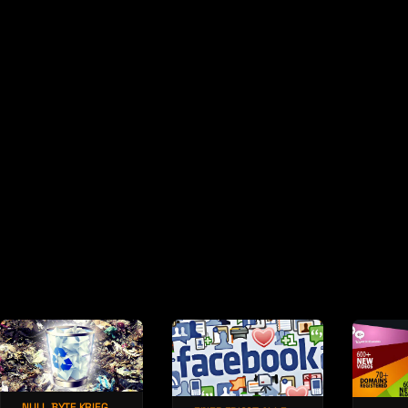
About
Conta
NULL BYTE KRIEG