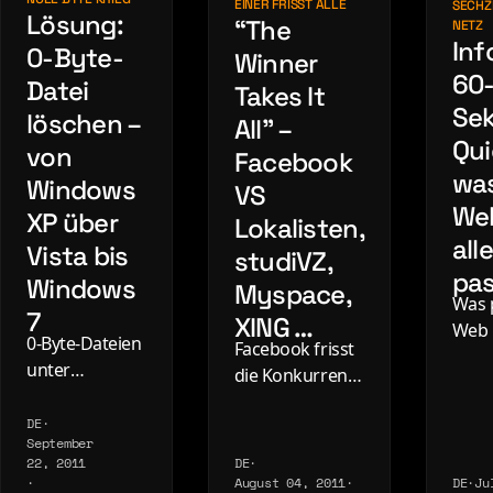
EINER FRISST ALLE
SECHZ
Lösung:
“The
NETZ
Inf
0-Byte-
Winner
60
Datei
Takes It
Se
löschen –
All” –
Qui
von
Facebook
wa
Windows
VS
We
XP über
Lokalisten,
all
Vista bis
studiVZ,
pas
Windows
Myspace,
Was 
7
XING …
Web 
0-Byte-Dateien
Facebook frisst
Seku
unter
die Konkurrenz.
Milli
Windows
Lokalisten,
Goog
löschen - die
DE
·
studiVZ,
pro T
September
hartnäckigen
Myspace - alle
Milli
22, 2011
DE
·
Geisterdateien,
fallen, einer
·
August 04, 2011
·
DE
·
Ju
Face