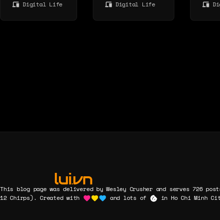
die sich nicht
Digital Life
Digital Life
Di
bleibt. 750
Nutze
verschieben,
Millionen
Zahl
kopieren oder
Nutzer lügen
irrsi
entfernen
nicht.
lassen. Bis
jetzt.
This blog page was delivered by Wesley Crusher and serves 726 post
12 Chirps). Created with
and lots of
in Ho Chi Minh Cit