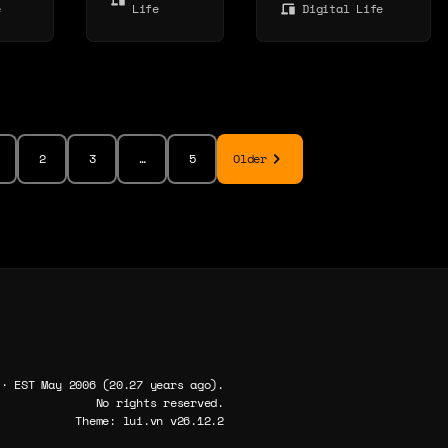
e
Life
Digital Life
ilig
,
r
t
2
3
…
5
Older
n
 im
n
et.
 · EST May 2006 (20.27 years ago).
No rights reserved.
Theme: lui.vn v26.12.2