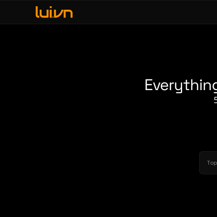
fe & Leisure
ve, Sex & Identity
usic
Everythin
erdom & Games
rsonal Lore
litics & Ideology
2011
2010
Top
2009
2008