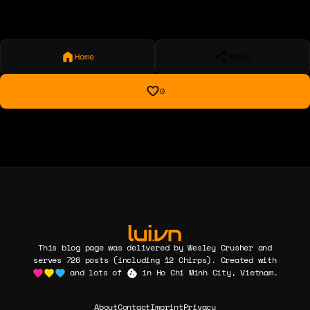
Home
Share
0
This blog page was delivered by Wesley Crusher and
serves 726 posts (including 12 Chirps). Created with
and lots of
in Ho Chi Minh City, Vietnam.
About
Contact
Imprint
Privacy