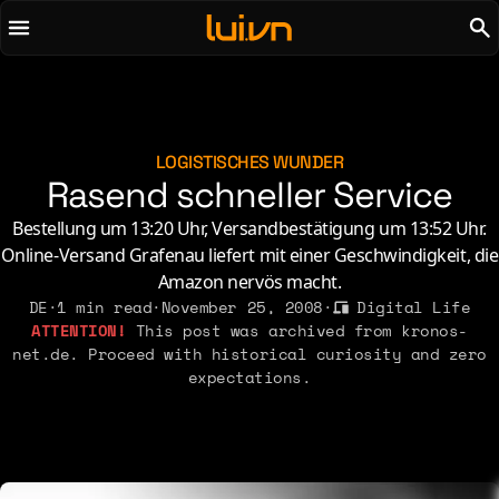
To main content
To menu
AI
Life & Leisure
Art & Media
Love, Sex & Identity
Chirps
Music
LOGISTISCHES WUNDER
Rasend schneller Service
Code
Nerdom & Games
Concrete & Steel
Personal Lore
Bestellung um 13:20 Uhr, Versandbestätigung um 13:52 Uhr.
Curiosity & Science
Online-Versand Grafenau liefert mit einer Geschwindigkeit, die
Politics & Ideology
Amazon nervös macht.
Digital Life
DE
·
1 min read
·
November 25, 2008
·
Digital Life
This post was archived from kronos-
2021
2011
2026
2015
net.de. Proceed with historical curiosity and zero
2019
2010
expectations.
2025
2014
2018
2009
2023
2013
2017
2008
2022
2012
2016