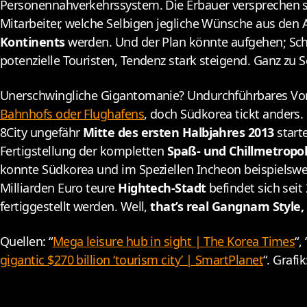
Personennahverkehrssystem. Die Erbauer versprechen sic
Mitarbeiter, welche Selbigen jegliche Wünsche aus den A
Kontinents
werden. Und der Plan könnte aufgehen; Schät
potenzielle Touristen, Tendenz stark steigend. Ganz z
Unerschwingliche Gigantomanie? Undurchführbares V
Bahnhofs oder Flughafens
, doch Südkorea tickt anders.
8City ungefähr
Mitte des ersten Halbjahres 2013
starte
Fertigstellung der kompletten
Spaß- und Chillmetropo
konnte Südkorea und im Speziellen Incheon beispielsw
Milliarden Euro teure
Hightech-Stadt
befindet sich seit
fertiggestellt werden. Well,
that’s real Gangnam Style,
Quellen: “
Mega leisure hub in sight | The Korea Times
“, 
gigantic $270 billion ‘tourism city’ | SmartPlanet
“. Grafi