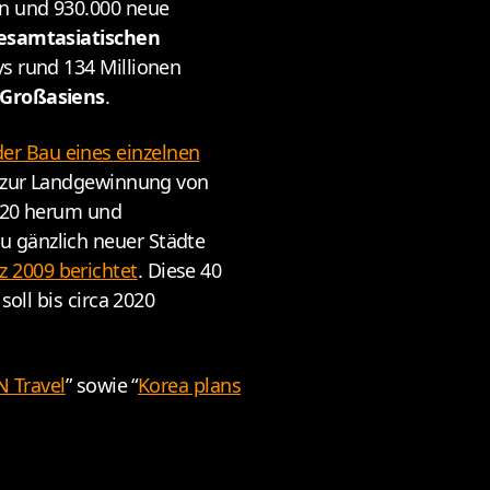
en und 930.000 neue
gesamtasiatischen
ys rund 134 Millionen
 Großasiens
.
der Bau eines einzelnen
en zur Landgewinnung von
2020 herum und
u gänzlich neuer Städte
z 2009 berichtet
. Diese 40
soll bis circa 2020
N Travel
” sowie “
Korea plans