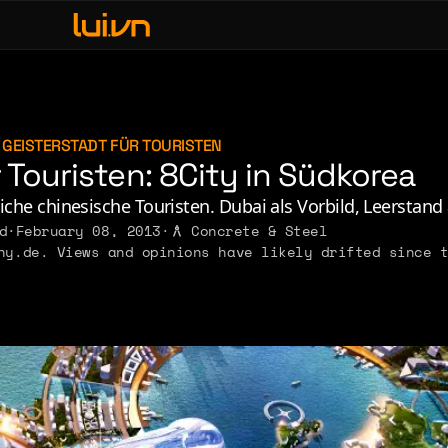
fe & Leisure
ve, Sex & Identity
usic
GEISTERSTADT FÜR TOURISTEN
 Touristen: 8City in Südkorea
erdom & Games
rsonal Lore
eiche chinesische Touristen. Dubai als Vorbild, Leerstand a
d
·
February 08, 2013
·
Concrete & Steel
litics & Ideology
y.de. Views and opinions have likely drifted since t
2011
2010
2009
2008