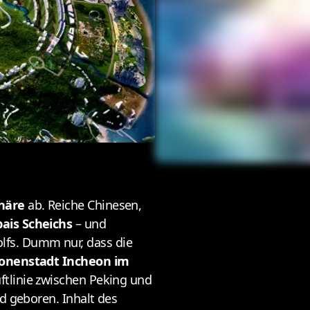
onäre
ab. Reiche Chinesen,
ais Scheichs
– und
fs. Dumm nur, dass die
lionenstadt Incheon im
uftlinie zwischen Peking und
d geboren. Inhalt des