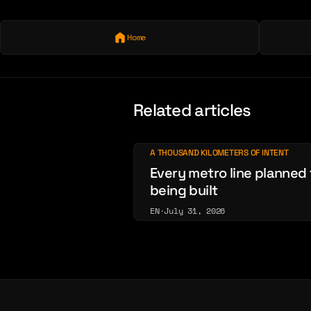
Home
Related articles
A THOUSAND KILOMETERS OF INTENT
Every metro line planned 
being built
EN
·
July 31, 2026