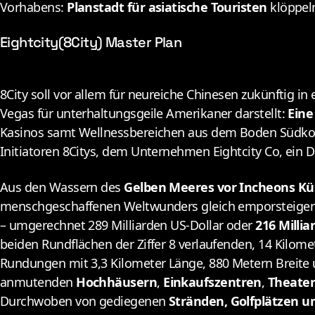
Vorhabens:
Planstadt für asiatische Touristen
klöppel
Eightcity(8City) Master Plan
8City soll vor allem für neureiche Chinesen zukünftig i
Vegas für unterhaltungsgeile Amerikaner darstellt:
Eine
Kasinos samt Wellnessbereichen aus dem Boden Südkore
Initiatoren 8Citys, dem Unternehmen Eightcity Co, ein D
Aus den Wassern des
Gelben Meeres vor Incheons Kü
menschgeschaffenen Weltwunders gleich emporsteigen.
– umgerechnet 289 Milliarden US-Dollar oder
216 Millia
beiden Rundflächen der Ziffer 8 verlaufenden, 14 Kil
Rundungen mit 3,3 Kilometer Länge, 880 Metern Breit
anmutenden
Hochhäusern
,
Einkaufszentren
,
Theate
Durchwoben von gediegenen
Stränden, Golfplätzen 