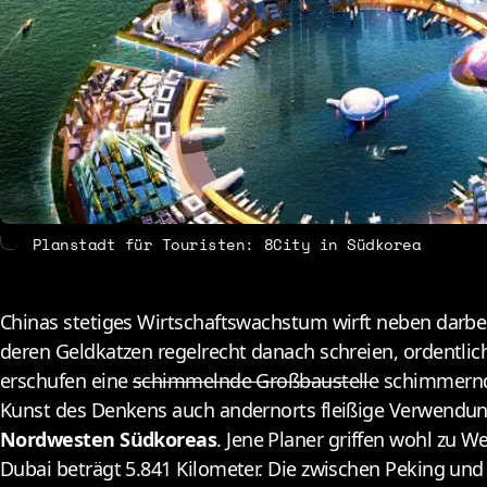
About
Conta
Planstadt für Touristen: 8City in Südkorea
Chinas stetiges Wirtschaftswachstum wirft neben dar
deren Geldkatzen regelrecht danach schreien, ordentl
erschufen eine
schimmelnde Großbaustelle
schimmernde
Kunst des Denkens auch andernorts fleißige Verwendun
Nordwesten Südkoreas
. Jene Planer griffen wohl zu 
Dubai beträgt 5.841 Kilometer. Die zwischen Peking und 