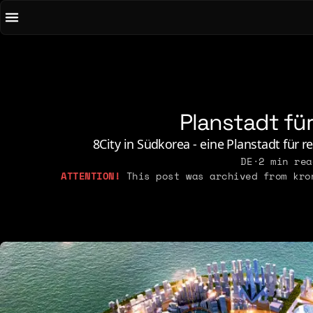
To main content
To menu
AI
Li
Art & Media
Lo
Chirps
M
Planstadt für
Code
N
Concrete & Steel
Pe
8City in Südkorea - eine Planstadt für r
Curiosity & Science
DE
·
2 min rea
Po
This post was archived from kron
Digital Life
2021
2026
2015
2019
2025
2014
2018
2023
2013
2017
2022
2012
2016