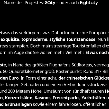
n. Name des Projektes:
8City
– oder auch
Eightcity
.
n etwas das verkörpern, was Dubai für betuchte Europäer 
 exquisite, topmoderne, stylishe Touristenoase
. Nun l
as stampfen. Doch mainstreamige Touristenfallen diese
orn im Auge dar. Sie wollen mehr. Viel mehr.
Etwas noch
ste
, in Nähe des größten Flughafens Südkoreas, vermag 
 80 Quadratkilometer groß. Kostenpunkt: Rund 317 Bil
rden Euro
. In Form einer acht,
der chinesischen Glücks
ometer langen Gebäuden und einem Verbindungsstück zwi
e und 200 Metern Höhe. Umsäumt von sündhaft teuren
H
rn
,
Konzertsälen
,
Kasinos
,
Freizeitparks
,
Yachthäfen
u
und Grünanlagen
sowie einem fahrerlosen, öffentlichen