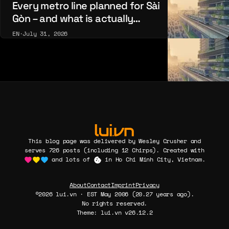
Every metro line planned for Sài
Gòn – and what is actually
being built
EN
·
July 31, 2026
This blog page was delivered by Wesley Crusher and
serves 726 posts (including 12 Chirps). Created with
and lots of
in Ho Chi Minh City, Vietnam.
About
Contact
Imprint
Privacy
©2026 lui.vn · EST May 2006 (20.27 years ago).
No rights reserved.
Theme: lui.vn v26.12.2