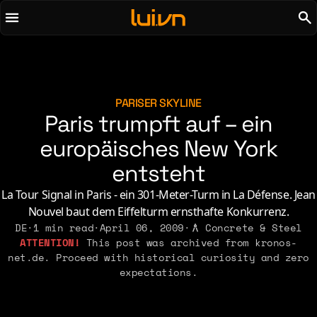
To main content
To menu
AI
Life & Leisure
Art & Media
Love, Sex & Identity
Chirps
Music
PARISER SKYLINE
Paris trumpft auf – ein
Code
Nerdom & Games
Concrete & Steel
europäisches New York
Personal Lore
Curiosity & Science
Politics & Ideology
entsteht
Digital Life
La Tour Signal in Paris - ein 301-Meter-Turm in La Défense. Jean
Nouvel baut dem Eiffelturm ernsthafte Konkurrenz.
2021
2011
2026
2015
DE
·
1 min read
·
April 06, 2009
·
Concrete & Steel
2019
2010
2025
This post was archived from kronos-
2014
net.de. Proceed with historical curiosity and zero
2018
2009
2023
2013
expectations.
2017
2008
2022
2012
2016