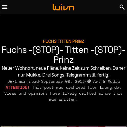
To main content
To menu
AI
Life & Leisure
Art & Media
Love, Sex & Identity
Chirps
Music
FUCHS TITTEN PRINZ
Fuchs -(STOP)- Titten -(STOP)-
Code
Nerdom & Games
Concrete & Steel
Prinz
Personal Lore
Curiosity & Science
Politics & Ideology
Neuer Wohnort, neue Pläne, keine Zeit zum Schreiben. Daher
Digital Life
nur Mukke. Drei Songs, Telegrammstil, fertig.
DE
·
1 min read
·
September 09, 2013
·
Art & Media
2021
2011
This post was archived from krony.de.
2026
2015
Views and opinions have likely drifted since this
2019
2010
2025
2014
was written.
2018
2009
2023
2013
2017
2008
2022
2012
2016