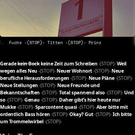
About
Contact
Fuchs -(STOP)- Titten -(STOP)- Prinz
Gerade
kein Bock
keine Zeit zum Schreiben
-(STOP)-
Weil
wegen alles Neu
-(STOP)-
Neuer Wohnort
-(STOP)-
Neue
berufliche Herausforderungen
-(STOP)-
Neue Pläne
-(STOP)-
Neue Stellungen
-(STOP)-
Neue Freunde und
Bekanntschaften
-(STOP)-
Total spannend also
-(STOP)-
Und
so
-(STOP)-
Genau
-(STOP)-
Daher gibt’s hier heute nur
Mukke
-(STOP)-
Sparcontent quasi
-(STOP)-
Aber bitte mit
ordentlich Bass hören
-(STOP)-
Okay? Gut
-(STOP)-
Ich bitte
um Trommelwirbel
-(STOP)-