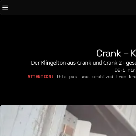
To main content
To menu
AI
Li
Art & Media
Lo
Chirps
M
Crank – 
Code
N
Concrete & Steel
Pe
Der Klingelton aus Crank und Crank 2 - ges
Curiosity & Science
DE
·
1 min
Po
This post was archived from kro
Digital Life
2021
2026
2015
2019
2025
2014
2018
2023
2013
2017
2022
2012
2016