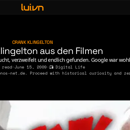
fe & Leisure
ve, Sex & Identity
usic
CRANK KLINGELTON
Klingelton aus den Filmen
erdom & Games
rsonal Lore
ucht, verzweifelt und endlich gefunden. Google war wohl
 read
·
June 15, 2009
·
Digital Life
litics & Ideology
nos-net.de. Proceed with historical curiosity and ze
2011
2010
2009
2008