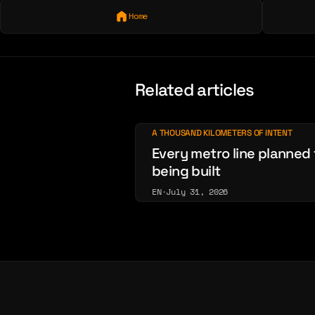
Home
Related articles
A THOUSAND KILOMETERS OF INTENT
Every metro line planned 
being built
EN
·
July 31, 2026