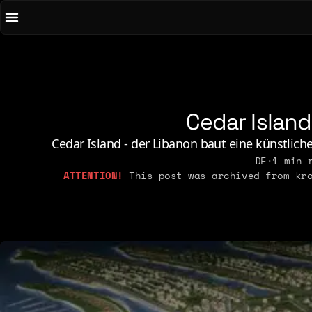
To main content
To menu
AI
Li
Art & Media
Lo
Chirps
M
Cedar Islan
Code
N
Concrete & Steel
Pe
Cedar Island - der Libanon baut eine künstlich
Curiosity & Science
DE
·
1 min 
Po
This post was archived from kro
Digital Life
2021
2026
2015
2019
2025
2014
2018
2023
2013
2017
2022
2012
2016