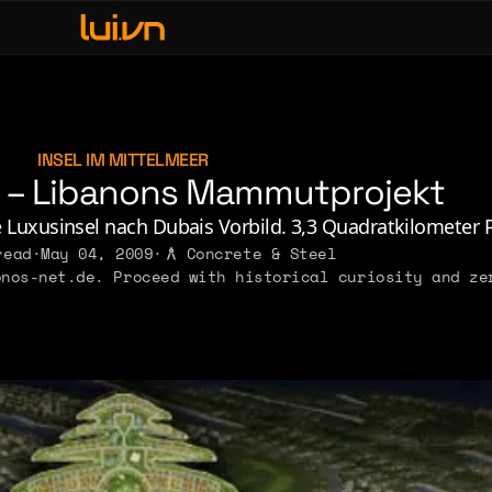
fe & Leisure
ve, Sex & Identity
usic
INSEL IM MITTELMEER
d – Libanons Mammutprojekt
erdom & Games
rsonal Lore
e Luxusinsel nach Dubais Vorbild. 3,3 Quadratkilometer P
read
·
May 04, 2009
·
Concrete & Steel
litics & Ideology
nos-net.de. Proceed with historical curiosity and ze
2011
2010
2009
2008