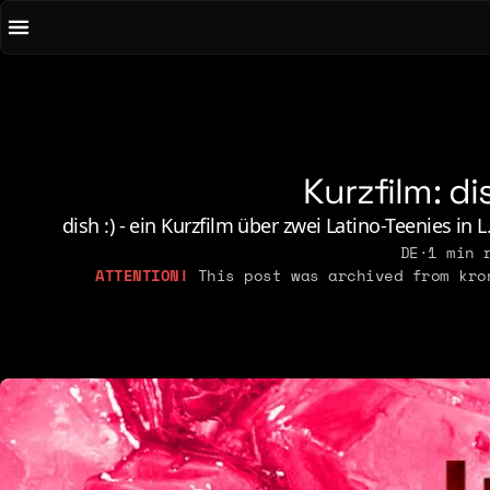
To main content
To menu
AI
Li
Art & Media
Lo
Chirps
M
Kurzfilm: di
Code
N
Concrete & Steel
Pe
dish :) - ein Kurzfilm über zwei Latino-Teenies in
Curiosity & Science
DE
·
1 min 
Po
This post was archived from kron
Digital Life
2021
2026
2015
2019
2025
2014
2018
2023
2013
2017
2022
2012
2016