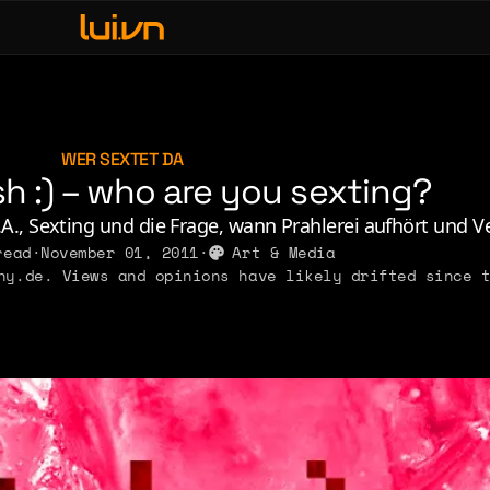
fe & Leisure
ve, Sex & Identity
usic
WER SEXTET DA
sh :) – who are you sexting?
erdom & Games
rsonal Lore
 L.A., Sexting und die Frage, wann Prahlerei aufhört und Ve
read
·
November 01, 2011
·
Art & Media
litics & Ideology
y.de. Views and opinions have likely drifted since t
2011
2010
2009
2008