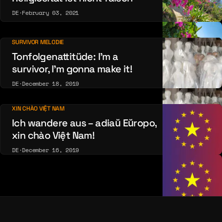
DE
·
February 03, 2021
SURVIVOR MELODIE
Tonfolgenattitüde: I’m a
survivor, I’m gonna make it!
DE
·
December 18, 2019
XIN CHÀO VIỆT NAM
Ich wandere aus – adiaŭ Eŭropo,
xin chào Việt Nam!
DE
·
December 16, 2019