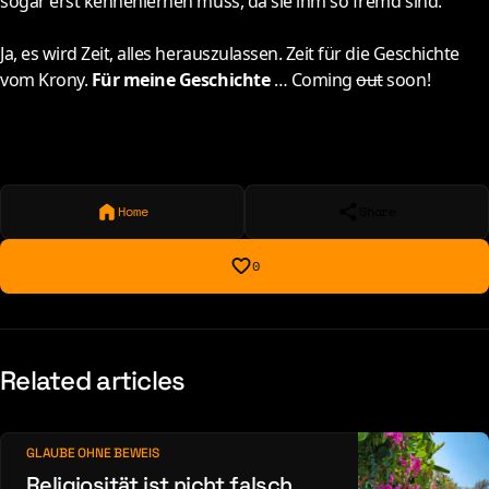
sogar erst kennenlernen muss, da sie ihm so fremd sind.
Ja, es wird Zeit, alles herauszulassen. Zeit für die Geschichte
vom Krony.
Für meine Geschichte
… Coming
out
soon!
Home
Share
0
Related articles
GLAUBE OHNE BEWEIS
Religiosität ist nicht falsch