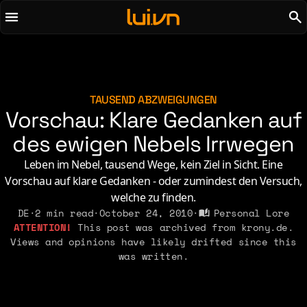
To main content
To menu
AI
Life & Leisure
Art & Media
Love, Sex & Identity
Chirps
Music
TAUSEND ABZWEIGUNGEN
Vorschau: Klare Gedanken auf
Code
Nerdom & Games
Concrete & Steel
des ewigen Nebels Irrwegen
Personal Lore
Curiosity & Science
Politics & Ideology
Leben im Nebel, tausend Wege, kein Ziel in Sicht. Eine
Digital Life
Vorschau auf klare Gedanken - oder zumindest den Versuch,
welche zu finden.
2021
2011
2026
DE
·
2 min read
·
October 24, 2010
·
Personal Lore
2015
This post was archived from krony.de.
2019
2010
2025
2014
Views and opinions have likely drifted since this
2018
2009
2023
2013
was written.
2017
2008
2022
2012
2016