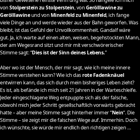
bisher Gewesene reinste Verirrung war. So hangele ich mich
von
Stolperstein zu Stolperstein
, von
Gerölllawine zu
Gerölllawine
und von
Minenfeld zu Minenfeld
, ich fange
viele Dinge an und werde wieder aus der Bahn geworfen. Was
bleibt, ist das Gefühl der Unvollkommenheit. Gandalf wäre
gut. Ja, ich warte auf einen alten, weisen, begehstockten Mann,
der am Wegesrand sitzt und mir mit verschwörerischer
Stimme sagt: “
Dies ist der Sinn deines Lebens.
”
Aber wo ist der Mensch, der mir sagt, wie ich meine innere
Stimme verstehen kann? Wie ich das
rote Fadenknäuel
entwirren kann, das sich durch mein bisheriges Leben zieht?
Es ist, als befände ich mich seit 21 Jahren in der Warteschleife.
Jeder eingeschlagene Weg entpuppte sich als der falsche,
obwohl mich jeder Schritt gesellschaftlich vorwärts gebracht
hatte – aber meine Stimme sagt hinterher immer “
Nein
“. Die
Stimme – sie zeigt mir die falschen Wege auf. Immerhin. Doch
ich wünschte, sie würde mir endlich den richtigen zeigen …