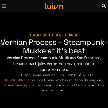
To main content
To menu
AI
Life & Leisure
Art & Media
Love, Sex & Identity
Chirps
Music
DAMPFGETRIEBENE KLÄNGE
Vernian Process – Steampunk-
Code
Nerdom & Games
Concrete & Steel
Mukke at it’s best
Personal Lore
Curiosity & Science
Politics & Ideology
Vernian Process - Steampunk-Musik aus San Francisco,
Digital Life
benannt nach Jules Verne. Augen zu, reinhören,
runterkommen.
2021
2011
2026
DE
·
1 min read
·
January 25, 2012
·
Music
2015
This post was archived from krony.de.
2019
2010
2025
2014
Views and opinions have likely drifted since this
2018
2009
2023
2013
was written.
2017
2008
2022
2012
2016