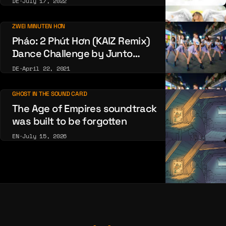
DE
·
July 17, 2022
ZWEI MINUTEN HƠN
Pháo: 2 Phút Hơn (KAIZ Remix)
Dance Challenge by Junto
Dance Crew Việt Nam
DE
·
April 22, 2021
GHOST IN THE SOUND CARD
The Age of Empires soundtrack
was built to be forgotten
EN
·
July 15, 2026