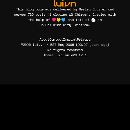
This blog page was delivered by Wesley Crusher and
serves 726 posts (including 12 Chirps). Created with
the help of
and lots of
in
Ho Chi Minh City, Vietnam.
About
Contact
Imprint
Privacy
©2026 lui.vn · EST May 2006 (20.27 years ago)
No rights reserved
Theme: lui.vn v26.12.1