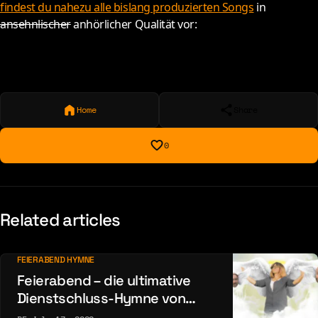
findest du nahezu alle bislang produzierten Songs
in
ansehnlischer
anhörlicher Qualität vor:
Home
Share
0
Related articles
FEIERABEND HYMNE
Feierabend – die ultimative
Dienstschluss-Hymne von
Grossstadtgeflüster