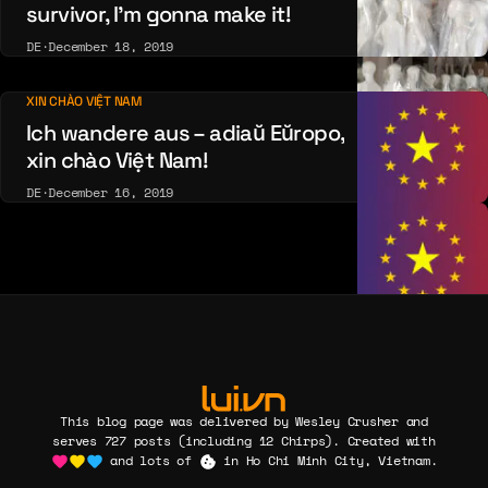
survivor, I’m gonna make it!
DE
·
December 18, 2019
XIN CHÀO VIỆT NAM
Ich wandere aus – adiaŭ Eŭropo,
xin chào Việt Nam!
DE
·
December 16, 2019
This blog page was delivered by Wesley Crusher and
serves 727 posts (including 12 Chirps). Created with
and lots of
in Ho Chi Minh City, Vietnam.