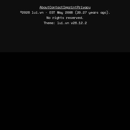
About
Contact
Imprint
Privacy
©2026 lui.vn · EST May 2006 (20.27 years ago).
No rights reserved.
Theme: lui.vn v26.12.2