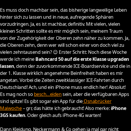
Es muss doch machbar sein, das bisherige langweilige Leben
hinter sich zu lassen und in neue, aufregende Sphären
vorzudringen. Ja, es ist machbar, definitiv. Mit vielen, vielen
kleinen Schritten sollte es mir möglich sein, meinem Traum
von der Zugehörigkeit der Oberen zehn näher zu kommen. Ja,
die Oberen zehn, denn wer will schon einer von doch viel zu
vielen zehntausend sein? 😉 Erster Schritt: Noch diese Woche
werde ich meine
Bahncard 50 auf die erste Klasse upgraden
lassen
, denn der zuvorkommende ICE-Boardservice und die in
der 1. Klasse wirklich angenehme Beinfreiheit haben es mir
angetan. Vorbei die Zeiten zweitklassiger ICE-Fahrten durch
Deutschland! Ach, und ein iPhone muss endlich her! Absolut!
Es mag noch so
besch…eiden
sein, aber die verfügbaren Apps
sind spitze! Es gibt sogar ein App für die
Osnabrücker
Maiwoche
– grr, das hätte ich gebraucht! Also merke:
iPhone
3GS kaufen
. Oder gleich aufs iPhone 4G warten!
Dann Kleidung. Neckermann & Co gehen ja mal gar nicht