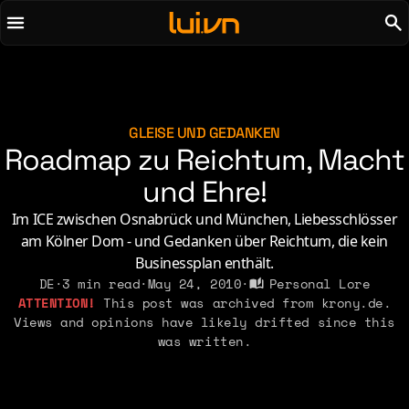
To main content
To menu
AI
Life & Leisure
Art & Media
Love, Sex & Identity
Chirps
Music
GLEISE UND GEDANKEN
Roadmap zu Reichtum, Macht
Code
Nerdom & Games
Concrete & Steel
und Ehre!
Personal Lore
Curiosity & Science
Politics & Ideology
Im ICE zwischen Osnabrück und München, Liebesschlösser
Digital Life
am Kölner Dom - und Gedanken über Reichtum, die kein
Businessplan enthält.
2021
2011
2026
DE
·
3 min read
·
May 24, 2010
·
Personal Lore
2015
This post was archived from krony.de.
2019
2010
2025
2014
Views and opinions have likely drifted since this
2018
2009
2023
2013
was written.
2017
2008
2022
2012
2016