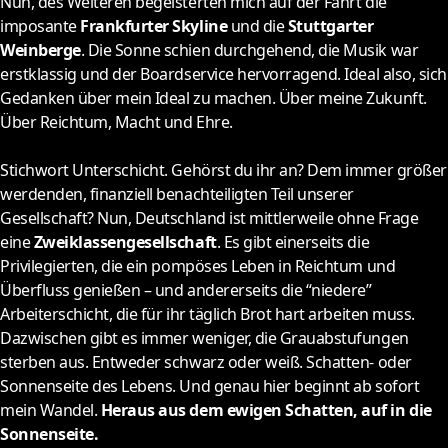
Nun, des Weiteren begeisterten mich auf der Fahrt die
imposante
Frankfurter Skyline
und die
Stuttgarter
Weinberge
. Die Sonne schien durchgehend, die Musik war
erstklassig und der Boardservice hervorragend. Ideal also, sich
Gedanken über mein Ideal zu machen. Über meine Zukunft.
Über Reichtum, Macht und Ehre.
Stichwort Unterschicht. Gehörst du ihr an? Dem immer größer
werdenden, finanziell benachteiligten Teil unserer
Gesellschaft? Nun, Deutschland ist mittlerweile ohne Frage
eine
Zweiklassengesellschaft
. Es gibt einerseits die
Privilegierten, die ein pompöses Leben in Reichtum und
Überfluss genießen – und andererseits die “niedere”
Arbeiterschicht, die für ihr täglich Brot hart arbeiten muss.
Dazwischen gibt es immer weniger, die Grauabstufungen
sterben aus. Entweder schwarz oder weiß. Schatten- oder
Sonnenseite des Lebens. Und genau hier beginnt ab sofort
mein Wandel.
Heraus aus dem ewigen Schatten, auf in die
Sonnenseite.