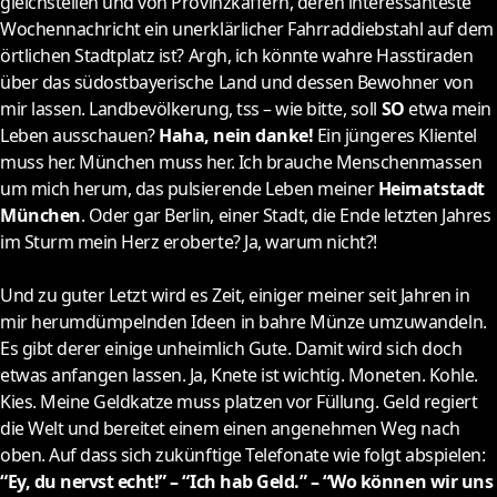
gleichstellen und von Provinzkäffern, deren interessanteste
Wochennachricht ein unerklärlicher Fahrraddiebstahl auf dem
örtlichen Stadtplatz ist? Argh, ich könnte wahre Hasstiraden
über das südostbayerische Land und dessen Bewohner von
mir lassen. Landbevölkerung, tss – wie bitte, soll
SO
etwa mein
Leben ausschauen?
Haha, nein danke!
Ein jüngeres Klientel
muss her. München muss her. Ich brauche Menschenmassen
um mich herum, das pulsierende Leben meiner
Heimatstadt
München
. Oder gar Berlin, einer Stadt, die Ende letzten Jahres
im Sturm mein Herz eroberte? Ja, warum nicht?!
Und zu guter Letzt wird es Zeit, einiger meiner seit Jahren in
mir herumdümpelnden Ideen in bahre Münze umzuwandeln.
Es gibt derer einige unheimlich Gute. Damit wird sich doch
etwas anfangen lassen. Ja, Knete ist wichtig. Moneten. Kohle.
Kies. Meine Geldkatze muss platzen vor Füllung. Geld regiert
die Welt und bereitet einem einen angenehmen Weg nach
oben. Auf dass sich zukünftige Telefonate wie folgt abspielen:
“Ey, du nervst echt!” – “Ich hab Geld.” – “Wo können wir uns