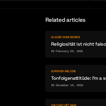
Related articles
GLAUBE OHNE BEWEIS
Religiosität ist nicht fals
DE
·
February 03, 2021
SURVIVOR MELODIE
Tonfolgenattitüde: I’m a s
DE
·
December 18, 2019
XIN CHÀO VIỆT NAM