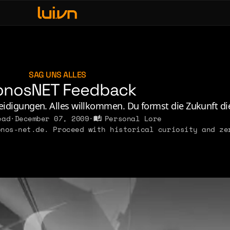
fe & Leisure
ve, Sex & Identity
usic
SAG UNS ALLES
onosNET Feedback
erdom & Games
rsonal Lore
eidigungen. Alles willkommen. Du formst die Zukunft dies
ead
·
December 07, 2009
·
Personal Lore
litics & Ideology
nos-net.de. Proceed with historical curiosity and ze
2011
2010
2009
2008