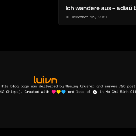
Ich wandere aus – adiaŭ E
DE
·
December 16, 2019
This blog page was delivered by Wesley Crusher and serves 726 post
12 Chirps). Created with
and lots of
in Ho Chi Minh Cit