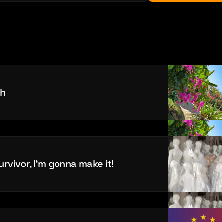
ch
urvivor, I’m gonna make it!