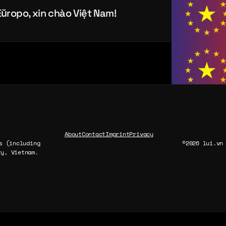
ŭropo, xin chào Việt Nam!
About
Contact
Imprint
Privacy
s (including
©2026 lui.vn
y, Vietnam.