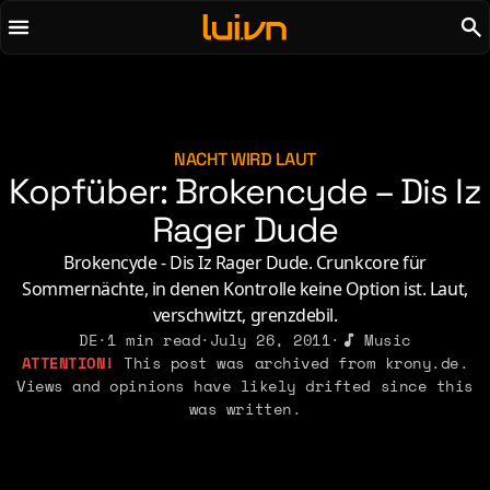
To main content
To menu
AI
Life & Leisure
Art & Media
Love, Sex & Identity
Chirps
Music
NACHT WIRD LAUT
Kopfüber: Brokencyde – Dis Iz
Code
Nerdom & Games
Concrete & Steel
Rager Dude
Personal Lore
Curiosity & Science
Politics & Ideology
Brokencyde - Dis Iz Rager Dude. Crunkcore für
Digital Life
Sommernächte, in denen Kontrolle keine Option ist. Laut,
verschwitzt, grenzdebil.
2021
2011
2026
DE
·
1 min read
·
July 26, 2011
·
Music
2015
This post was archived from krony.de.
2019
2010
2025
2014
Views and opinions have likely drifted since this
2018
2009
2023
2013
was written.
2017
2008
2022
2012
2016