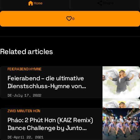
Home
Share
0
Related articles
FEIERABEND HYMNE
Feierabend – die ultimative
Dienstschluss-Hymne von
Grossstadtgeflüster
DE
·
July 17, 2022
ZWEI MINUTEN HƠN
Pháo: 2 Phút Hơn (KAIZ Remix)
Dance Challenge by Junto
Dance Crew Việt Nam
DE
·
April 22, 2021