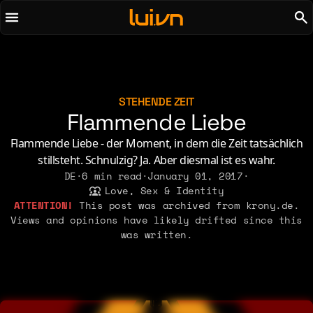
To main content
To menu
AI
Life & Leisure
Art & Media
Love, Sex & Identity
Chirps
Music
STEHENDE ZEIT
Flammende Liebe
Code
Nerdom & Games
Concrete & Steel
Personal Lore
Flammende Liebe - der Moment, in dem die Zeit tatsächlich
Curiosity & Science
stillsteht. Schnulzig? Ja. Aber diesmal ist es wahr.
Politics & Ideology
DE
·
6 min read
·
January 01, 2017
·
Digital Life
Love, Sex & Identity
This post was archived from krony.de.
2021
2011
2026
Views and opinions have likely drifted since this
2015
2019
was written.
2010
2025
2014
2018
2009
2023
2013
2017
2008
2022
2012
2016