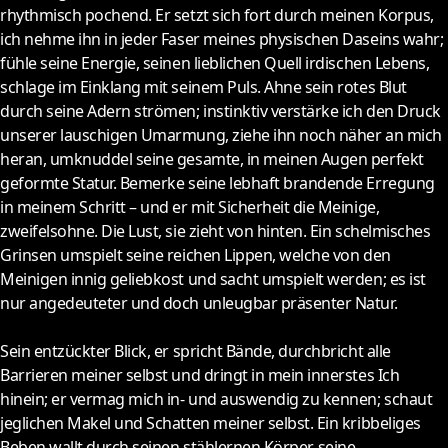
rhythmisch pochend. Er setzt sich fort durch meinen Korpus,
ich nehme ihn in jeder Faser meines physischen Daseins wahr;
fühle seine Energie, seinen lieblichen Quell irdischen Lebens,
schlage im Einklang mit seinem Puls. Ahne sein rotes Blut
durch seine Adern strömen; instinktiv verstärke ich den Druck
unserer lauschigen Umarmung, ziehe ihn noch näher an mich
heran, umknuddel seine gesamte, in meinen Augen perfekt
geformte Statur. Bemerke seine lebhaft brandende Erregung
in meinem Schritt – und er mit Sicherheit die Meinige,
zweifelsohne. Die Lust, sie zieht von hinten. Ein schelmisches
Grinsen umspielt seine reichen Lippen, welche von den
Meinigen innig geliebkost und sacht umspielt werden; es ist
nur angedeuteter und doch unleugbar präsenter Natur.
Sein entzückter Blick, er spricht Bände, durchbricht alle
Barrieren meiner selbst und dringt in mein innerstes Ich
hinein; er vermag mich in- und auswendig zu kennen; schaut
jeglichen Makel und Schatten meiner selbst. Ein kribbeliges
Beben wallt durch seinen stählernen Körper, seine