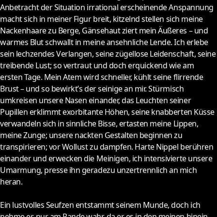
Anbetracht der Situation irrational erscheinende Anspannung
macht sich in meiner Figur breit, kitzelnd stellen sich meine
Nackenhaare zu Berge, Gänsehaut ziert mein Äußeres – und
warmes Blut schwallt in meine ansehnliche Lende. Ich erlebe
sein lechzendes Verlangen, seine zügellose Leidenschaft, seine
treibende Lust; so vertraut und doch erquickend wie am
ersten Tage. Mein Atem wird schneller, kühlt seine flirrende
Brust – und so bewirkt’s der seinige an mir. Stürmisch
umkreisen unsere Nasen einander, das Leuchten seiner
Pupillen erklimmt exorbitante Höhen, seine knabberten Küsse
verwandeln sich in sinnliche Bisse, ertasten meine Lippen,
meine Zunge; unsere nackten Gestalten beginnen zu
transpirieren; vor Wollust zu dampfen. Harte Nippel berühren
einander und erwecken die Meinigen, ich intensivierte unsere
Umarmung, presse ihn geradezu unzertrennlich an mich
heran.
Ein lustvolles Seufzen entstammt seinem Munde, doch ich
nehme es nur am Rande wahr, da er es in den meinen hinein