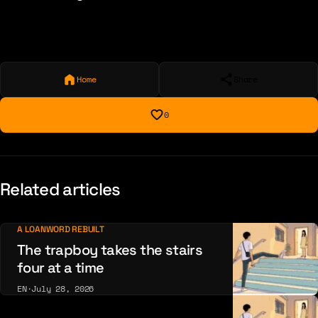
Home
Share
0
Related articles
A LOANWORD REBUILT
The trapboy takes the stairs
four at a time
EN
·
July 28, 2026