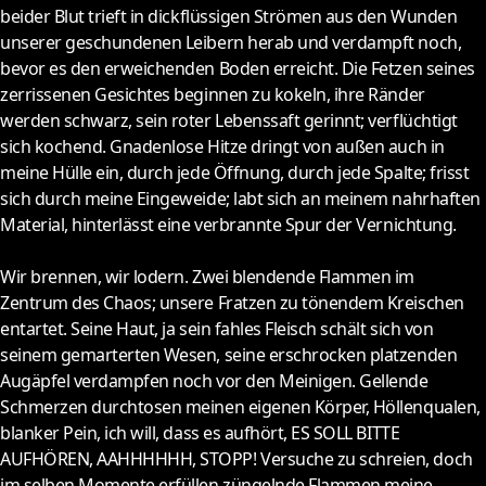
beider Blut trieft in dickflüssigen Strömen aus den Wunden
unserer geschundenen Leibern herab und verdampft noch,
bevor es den erweichenden Boden erreicht. Die Fetzen seines
zerrissenen Gesichtes beginnen zu kokeln, ihre Ränder
werden schwarz, sein roter Lebenssaft gerinnt; verflüchtigt
sich kochend. Gnadenlose Hitze dringt von außen auch in
meine Hülle ein, durch jede Öffnung, durch jede Spalte; frisst
sich durch meine Eingeweide; labt sich an meinem nahrhaften
Material, hinterlässt eine verbrannte Spur der Vernichtung.
Wir brennen, wir lodern. Zwei blendende Flammen im
Zentrum des Chaos; unsere Fratzen zu tönendem Kreischen
entartet. Seine Haut, ja sein fahles Fleisch schält sich von
seinem gemarterten Wesen, seine erschrocken platzenden
Augäpfel verdampfen noch vor den Meinigen. Gellende
Schmerzen durchtosen meinen eigenen Körper, Höllenqualen,
blanker Pein, ich will, dass es aufhört, ES SOLL BITTE
AUFHÖREN, AAHHHHHH, STOPP! Versuche zu schreien, doch
im selben Momente erfüllen züngelnde Flammen meine