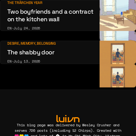
THE TRÄRCHEN YEAR
Two boyfriends and a contract
on the kitchen wall
EN
·
July 24, 2026
DESIRE, MEMORY, BELONGING
The shabby door
EN
·
July 13, 2026
This blog page was delivered by Wesley Crusher and
serves 726 posts (including 12 Chirps). Created with
and lots of
in Ho Chi Minh City, Vietnam.