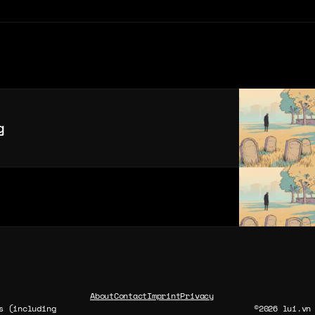
g
About
Contact
Imprint
Privacy
s (including
©2026 lui.vn