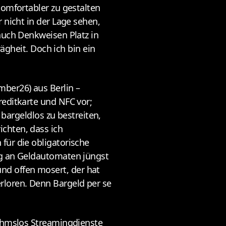
komfortabler zu gestalten
 nicht in der Lage sehen,
auch Denkweisen Platz in
ägheit. Doch ich bin ein
mber26) aus Berlin –
reditkarte und NFC vor;
 bargeldlos zu bestreiten,
chten, dass ich
für die obligatorische
ng an Geldautomaten jüngst
nd offen mosert, der hat
rloren. Denn Bargeld per se
nahmslos Streamingdienste