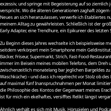
exzessiv, und springe mit Begeisterung auf so ziemlich
About
Conta
verspricht. Wo die älteren Generationen zaghaft zögern 
Neues an sich heranzulassen, verwerfe ich Etabliertes 
meinem Alltag zu gewährleisten. Schließlich ist der größt
Early Adapter, eine Trendhure, ein Epikureer des letzten 
Zu Beginn dieses Jahres wechselte ich beispielsweise 
seitdem verkörpert mein Smartphone mein Geldinstitut. 
Bäcker, Friseur, Supermarkt, Strich, Fast-Food-Restauran
immer im Beisein meines mobilen Telefons, dem Dreh un
zwischenzeitlich monatelang bar jeglichen Bargeldes zu
Waschküche) – und dass ich regelrecht vor Stolz ob de
auf maximal fünf Inanspruchnahmen per Monat limitier
die Philosophie des Kontos der Gegenwart meines Erach
ist für mich ein ekelhaftes, versifftes Relikt längst verg
Ähnlich verhält es sich mit Musik, Hörspielen und Podc