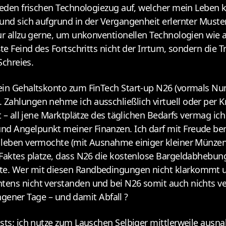
 jeden frischen Technologiezug auf, welcher mein Leben 
ct
und sich aufgrund in der Vergangenheit erlernter Muster
nur allzu gerne, um unkonventionellen Technologien wie 
e Feind des Fortschritts nicht der Irrtum, sondern die Tr
Schreies.
mein Gehaltskonto zum FinTech Start-up N26 (vormals Nu
Zahlungen nehme ich ausschließlich virtuell oder per K
t – all jene Marktplätze des täglichen Bedarfs vermag ich
d Angelpunkt meiner Finanzen. Ich darf mit Freude beri
 leben vermochte (mit Ausnahme einiger kleiner Münzen 
s Faktes platze, dass N26 die kostenlose Bargeldabhebu
te. Wer mit diesen Randbedingungen nicht klarkommt u
tens nicht verstanden und bei N26 somit auch nichts ve
angener Tage – und damit Abfall ?
asts: ich nutze zum Lauschen Selbiger mittlerweile aus