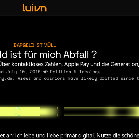
fe & Leisure
ve, Sex & Identity
usic
BARGELD IST MÜLL
d ist für mich Abfall ?
erdom & Games
rsonal Lore
 Über kontaktloses Zahlen, Apple Pay und die Generation
ad
·
July 10, 2016
·
Politics & Ideology
litics & Ideology
y.de. Views and opinions have likely drifted since t
2011
2010
2009
2008
t an; ich lebe und liebe primär digital. Nutze die schön