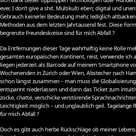
sich dank dieser tipptoppen Technologien über Hunderte
ever, I don’t give a shit. Multikulti eben; digital und u
Gebrauch keinerlei Bedeutung mehr, lediglich altback
Methoden aus dem letzten Jahrtausend fest. Diese For
begrenzte Freundeskreise sind für mich Abfall ?
Da Entfernungen dieser Tage wahrhaftig keine Rolle me
gesamten europäischen Kontinent, reist, verwende ich a
liegen jederzeit als Barcode auf meinem Smartphone vo
Wochenenden in Zürich oder Wien, Abstecher nach Hamb
schon längst zusammen – man muss die Globalisierung l
entspannt niederlassen und dann das Ticket zum intuit
zocke, chatte, verschicke verstörende Sprachnachrichten 
Leichtigkeit möglich – und unglaublich geil. Tagelange
für mich Abfall ?
Doch es gibt auch herbe Rückschläge ob meiner Lebensg