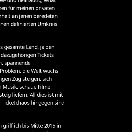
el- und hellhäutig, what
tzen für meinen privaten
nheit an jenen beredeten
nen definierten Umkreis
as gesamte Land, ja den
e dazugehörigen Tickets
in, spannende
Problem, die Welt wuchs
igen Zug steigen, sich
n Musik, schaue Filme,
ig liefern. All dies ist mit
s Ticketchaos hingegen sind
iff ich bis Mitte 2015 in