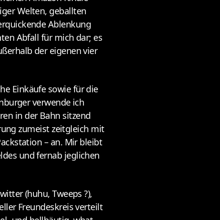
ger Welten, geballten
 erquickende Ablenkung
en Abfall für mich dar; es
ßerhalb der eigenen vier
e Einkäufe sowie für die
enburger verwende ich
en in der Bahn sitzend
rung zumeist zeitgleich mit
ckstation – an. Mir bleibt
des und fernab jeglichen
itter (huhu, Tweeps ?),
ler Freundeskreis verteilt