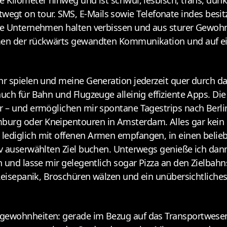
 Kilometer hinweg und ist schwul, lesbisch, trans, dunk
nentwegt on tour. SMS, E-Mails sowie Telefonate indes besi
ene Unternehmen halten verbissen und aus sturer Gewoh
men der rückwärts gewandten Kommunikation und auf ei
hr spielen und meine Generation jederzeit quer durch d
uch für Bahn und Flugzeuge alleinig effiziente Apps. Di
r – und ermöglichen mir spontane Tagestrips nach Berl
urg oder Kneipentouren in Amsterdam. Alles gar kein 
ediglich mit offenen Armen empfangen, in einen belieb
iv auserwählten Ziel buchen. Unterwegs genieße ich dan
und lasse mir gelegentlich sogar Pizza an den Zielbahnste
 Reisepanik, Broschüren wälzen und ein unübersichtliche
ewohnheiten: gerade im Bezug auf das Transportwesen gr