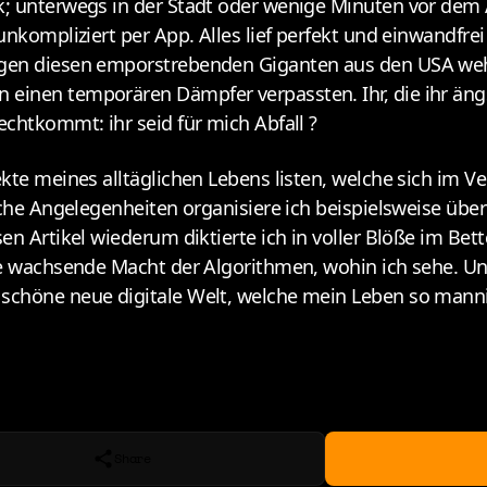
k; unterwegs in der Stadt oder wenige Minuten vor dem
nkompliziert per App. Alles lief perfekt und einwandfrei 
gegen diesen emporstrebenden Giganten aus den USA we
inen temporären Dämpfer verpassten. Ihr, die ihr ängst
chtkommt: ihr seid für mich Abfall ?
te meines alltäglichen Lebens listen, welche sich im Ver
che Angelegenheiten organisiere ich beispielsweise über 
en Artikel wiederum diktierte ich in voller Blöße im Bet
ie wachsende Macht der Algorithmen, wohin ich sehe. Und
schöne neue digitale Welt, welche mein Leben so mannig
Share