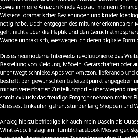
sowie in meine Amazon Kindle App auf meinem Smartphon
Wissens, dramatischer Beziehungen und kruder Ideolog
nötig habe. Doch entgegen des mitunter erkennbaren Mus
geht nichts über die Haptik und den Geruch atmosphäre
Wände unpraktisch, weswegen ich deren digitale Form 
Dieses neumoderne Interwebz revolutionierte das Weite
Bestellung von Kleidung, Möbeln, Gerätschaften oder au
unentwegt schnieke Apps von Amazon, lieferando und d
bestellt, den gewünschten Lieferzeitpunkt angegeben und
mir am vereinbarten Zustellungsort – überwiegend meine
somit exklusiv das freudige Entgegennehmen meiner Ein
Stresses. Einkaufen gehen, stundenlang Shoppen und Wa
Analog hierzu befriedige ich auch mein Dasein als Quas
WhatsApp, Instagram, Tumblr, Facebook Messenger, Skype