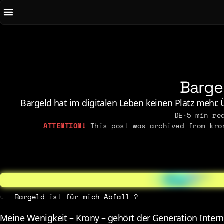
To main content
To menu
AI
Li
Art & Media
Lo
Chirps
M
Bargel
Code
N
Concrete & Steel
Pe
Bargeld hat im digitalen Leben keinen Platz mehr.
Curiosity & Science
DE
·
5 min re
Po
This post was archived from kron
Digital Life
2021
2026
2015
2019
2025
2014
2018
2023
2013
Bargeld ist für mich Abfall ?
2017
2022
2012
2016
Meine Wenigkeit – Krony – gehört der Generation Interne