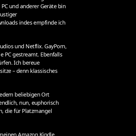
, PC und anderer Geräte bin
ustiger
nloads indes empfinde ich
udios und Netflix. GayPorn,
e PC gestreamt. Ebenfalls
rfen. Ich bereue
itze – denn klassisches
jedem beliebigen Ort
endlich, nun, euphorisch
n, die für Platzmangel
f meinen Amazon Kindle