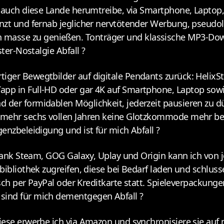
h auch diese Lande herumtreibe, via Smartphone, Laptop
nzt und fernab jeglicher nervtötender Werbung, pseudol
masse zu genießen. Tonträger und klassische MP3-Dow
ter-Nostalgie Abfall ?
ger Bewegtbilder auf digitale Pendants zurück: HelixSt
pp in Full-HD oder gar 4K auf Smartphone, Laptop sowi
der formidablen Möglichkeit, jederzeit pausieren zu dü
nmehr sechs vollen Jahren keine Glotzkommode mehr bes
enzbeleidigung und ist für mich Abfall ?
 Dank Steam, GOG Galaxy, Uplay und Origin kann ich von 
bibliothek zugreifen, diese bei Bedarf laden und schluss
isch per PayPal oder Kreditkarte statt. Spieleverpackunge
sind für mich dementgegen Abfall ?
diese erwerbe ich via Amazon und synchronisiere sie au