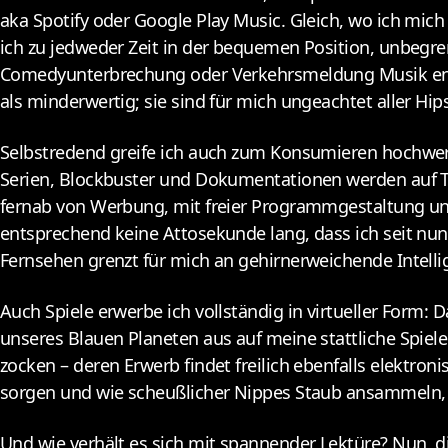
aka Spotify oder Google Play Music. Gleich, wo ich mic
ich zu jedweder Zeit in der bequemen Position, unbegre
Comedyunterbrechung oder Verkehrsmeldung Musik en 
als minderwertig; sie sind für mich ungeachtet aller Hips
Selbstredend greife ich auch zum Konsumieren hochwerti
Serien, Blockbuster und Dokumentationen werden auf Ta
fernab von Werbung, mit freier Programmgestaltung und 
entsprechend keine Attosekunde lang, dass ich seit nu
Fernsehen grenzt für mich an gehirnerweichende Intellig
Auch Spiele erwerbe ich vollständig in virtueller Form:
unseres Blauen Planeten aus auf meine stattliche Spiele
zocken – deren Erwerb findet freilich ebenfalls elektron
sorgen und wie scheußlicher Nippes Staub ansammeln, 
Und wie verhält es sich mit spannender Lektüre? Nun, 