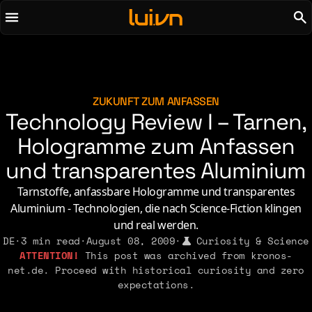
To main content
To menu
AI
Life & Leisure
Art & Media
Love, Sex & Identity
Chirps
Music
ZUKUNFT ZUM ANFASSEN
Technology Review I – Tarnen,
Code
Nerdom & Games
Concrete & Steel
Hologramme zum Anfassen
Personal Lore
Curiosity & Science
Politics & Ideology
und transparentes Aluminium
Digital Life
Tarnstoffe, anfassbare Hologramme und transparentes
Aluminium - Technologien, die nach Science-Fiction klingen
2021
2011
2026
2015
und real werden.
2019
2010
2025
2014
DE
·
3 min read
·
August 08, 2009
·
Curiosity & Science
2018
2009
This post was archived from kronos-
2023
2013
net.de. Proceed with historical curiosity and zero
2017
2008
2022
2012
expectations.
2016