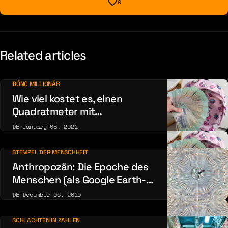
0
Related articles
ĐỒNG MILLIONÄR
Wie viel kostet es, einen
Quadratmeter mit
vietnamesischem Đồng zu
DE
·
January 08, 2021
tapezieren?
STEMPEL DER MENSCHHEIT
Anthropozän: Die Epoche des
Menschen (als Google Earth-
Galerie)
DE
·
December 06, 2019
SCHLACHTEN IN ZAHLEN