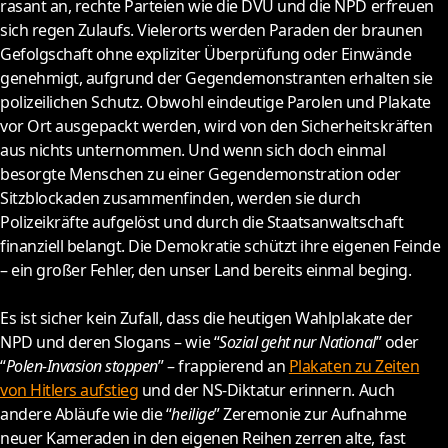
rasant an, rechte Parteien wie die DVU und die NPD erfreuen
sich regen Zulaufs. Vielerorts werden Paraden der braunen
Gefolgschaft ohne expliziter Überprüfung oder Einwände
genehmigt, aufgrund der Gegendemonstranten erhalten sie
polizeilichen Schutz. Obwohl eindeutige Parolen und Plakate
vor Ort ausgepackt werden, wird von den Sicherheitskräften
aus nichts unternommen. Und wenn sich doch einmal
besorgte Menschen zu einer Gegendemonstration oder
Sitzblockaden zusammenfinden, werden sie durch
Polizeikräfte aufgelöst und durch die Staatsanwaltschaft
finanziell belangt. Die Demokratie schützt ihre eigenen Feinde
– ein großer Fehler, den unser Land bereits einmal beging.
Es ist sicher kein Zufall, dass die heutigen Wahlplakate der
NPD und deren Slogans – wie “
Sozial geht nur National
” oder
“
Polen-Invasion stoppen
” – frappierend an
Plakaten zu Zeiten
von Hitlers aufstieg
und der NS-Diktatur erinnern. Auch
andere Abläufe wie die “
heilige
” Zeremonie zur Aufnahme
neuer Kameraden in den eigenen Reihen zerren alte, fast