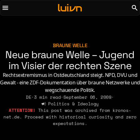
To main content
To menu
AI
Life & Leisure
Art & Media
Love, Sex & Identity
Chirps
Music
BRAUNE WELLE
Neue braune Welle – Jugend
Code
Nerdom & Games
Concrete & Steel
im Visier der rechten Szene
Personal Lore
Curiosity & Science
Politics & Ideology
Rechtsextremismus in Ostdeutschland steigt. NPD, DVU und
Digital Life
Gewalt - eine ZDF-Dokumentation über braune Netzwerke und
wegschauende Politik.
2021
2011
2026
DE
·
3 min read
·
September 06, 2009
·
2015
Politics & Ideology
2019
2010
2025
2014
This post was archived from kronos-
2018
2009
2023
2013
net.de. Proceed with historical curiosity and zero
2017
2008
expectations.
2022
2012
2016