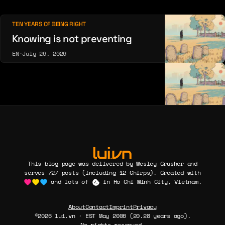
TEN YEARS OF BEING RIGHT
Knowing is not preventing
EN
·
July 26, 2026
This blog page was delivered by Wesley Crusher and
serves 727 posts (including 12 Chirps). Created with
and lots of
in Ho Chi Minh City, Vietnam.
About
Contact
Imprint
Privacy
©2026 lui.vn · EST May 2006 (20.28 years ago).
No rights reserved.