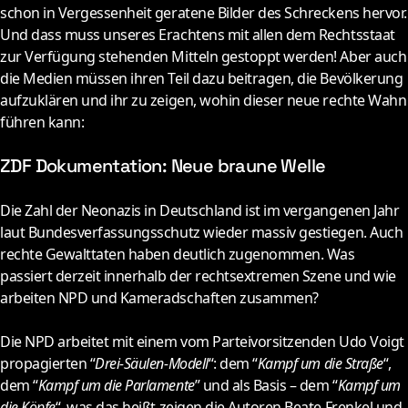
schon in Vergessenheit geratene Bilder des Schreckens hervor.
Und dass muss unseres Erachtens mit allen dem Rechtsstaat
zur Verfügung stehenden Mitteln gestoppt werden! Aber auch
die Medien müssen ihren Teil dazu beitragen, die Bevölkerung
aufzuklären und ihr zu zeigen, wohin dieser neue rechte Wahn
führen kann:
ZDF Dokumentation: Neue braune Welle
D
ie Zahl der Neonazis in Deutschland ist im vergangenen Jahr
laut Bundesverfassungsschutz wieder massiv gestiegen. Auch
rechte Gewalttaten haben deutlich zugenommen. Was
passiert derzeit innerhalb der rechtsextremen Szene und wie
arbeiten NPD und Kameradschaften zusammen?
Die NPD arbeitet mit einem vom Parteivorsitzenden Udo Voigt
propagierten “
Drei-Säulen-Modell
“: dem “
Kampf um die Straße
“,
dem “
Kampf um die Parlamente
” und als Basis – dem “
Kampf um
die Köpfe
“, was das heißt zeigen die Autoren Beate Frenkel und