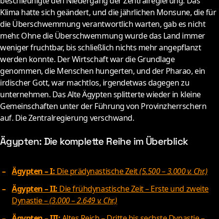
beschleunigte den Niedergang der Zentralregierung. Das
Klima hatte sich geändert, und die jährlichen Monsune, die für
die Überschwemmung verantwortlich warten, gab es nicht
mehr. Ohne die Überschwemmung wurde das Land immer
weniger fruchtbar, bis schließlich nichts mehr angepflanzt
werden konnte. Der Wirtschaft war die Grundlage
genommen, die Menschen hungerten, und der Pharao, ein
irdischer Gott, war machtlos, irgendetwas dagegen zu
unternehmen. Das Alte Ägypten splitterte wieder in kleine
Gemeinschaften unter der Führung von Provinzherrschern
auf. Die Zentralregierung verschwand.
Ägypten: Die komplette Reihe im Überblick
Ägypten – I:
Die prädynastische Zeit
(5.500 – 3.000 v. Chr.)
Ägypten – II:
Die frühdynastische Zeit – Erste und zweite
Dynastie –
(3.000 – 2.649 v. Chr.)
Ägypten – III:
Altes Reich – Dritte bis sechste Dynastie –