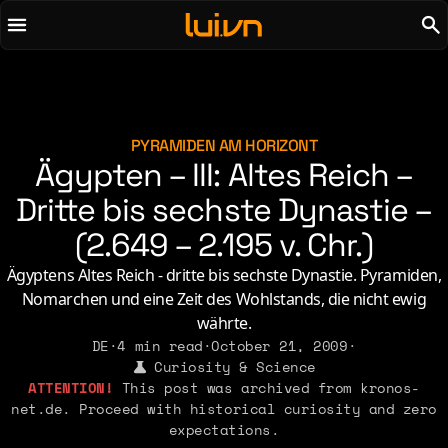
To main content
To menu
AI
Life & Leisure
Art & Media
Love, Sex & Identity
Chirps
Music
PYRAMIDEN AM HORIZONT
Ägypten – III: Altes Reich –
Code
Nerdom & Games
Concrete & Steel
Dritte bis sechste Dynastie –
Personal Lore
Curiosity & Science
Politics & Ideology
(2.649 – 2.195 v. Chr.)
Digital Life
Ägyptens Altes Reich - dritte bis sechste Dynastie. Pyramiden,
Nomarchen und eine Zeit des Wohlstands, die nicht ewig
2021
2011
2026
2015
währte.
2019
2010
2025
2014
DE
·
4 min read
·
October 21, 2009
·
2018
2009
Curiosity & Science
2023
2013
This post was archived from kronos-
2017
2008
2022
2012
net.de. Proceed with historical curiosity and zero
2016
expectations.