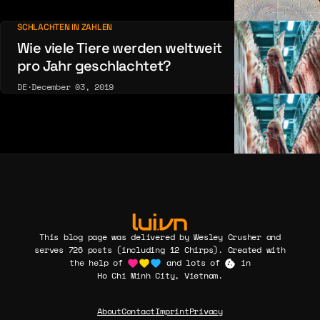
SCHLACHTEN IN ZAHLEN
Wie viele Tiere werden weltweit
pro Jahr geschlachtet?
DE
·
December 03, 2019
This blog page was delivered by Wesley Crusher and
serves 726 posts (including 12 Chirps). Created with
the help of
and lots of
in
Ho Chi Minh City, Vietnam.
About
Contact
Imprint
Privacy