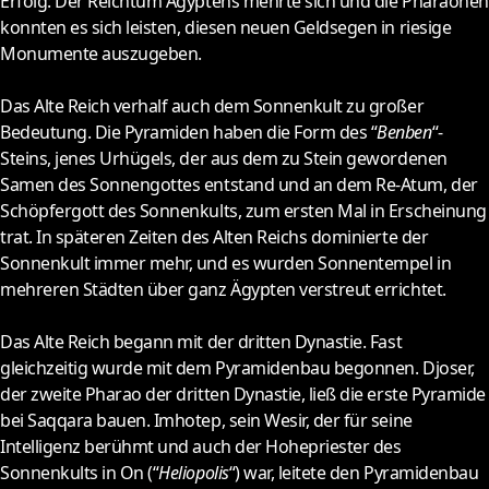
Erfolg: Der Reichtum Ägyptens mehrte sich und die Pharaonen
konnten es sich leisten, diesen neuen Geldsegen in riesige
Monumente auszugeben.
Das Alte Reich verhalf auch dem Sonnenkult zu großer
Bedeutung. Die Pyramiden haben die Form des “
Benben
“-
Steins, jenes Urhügels, der aus dem zu Stein gewordenen
Samen des Sonnengottes entstand und an dem Re-Atum, der
Schöpfergott des Sonnenkults, zum ersten Mal in Erscheinung
trat. In späteren Zeiten des Alten Reichs dominierte der
Sonnenkult immer mehr, und es wurden Sonnentempel in
mehreren Städten über ganz Ägypten verstreut errichtet.
Das Alte Reich begann mit der dritten Dynastie. Fast
gleichzeitig wurde mit dem Pyramidenbau begonnen. Djoser,
der zweite Pharao der dritten Dynastie, ließ die erste Pyramide
bei Saqqara bauen. Imhotep, sein Wesir, der für seine
Intelligenz berühmt und auch der Hohepriester des
Sonnenkults in On (“
Heliopolis
“) war, leitete den Pyramidenbau