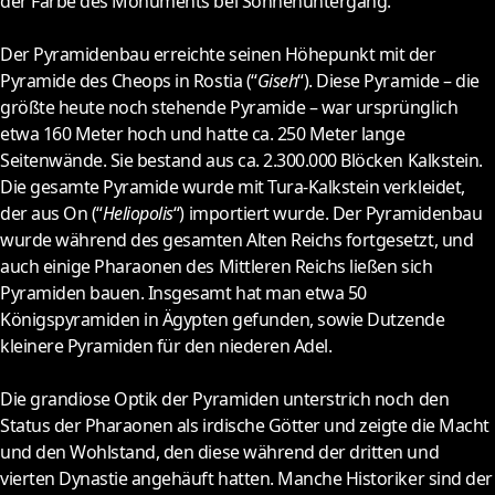
der Farbe des Monuments bei Sonnenuntergang.
Der Pyramidenbau erreichte seinen Höhepunkt mit der
Pyramide des Cheops in Rostia (“
Giseh
“). Diese Pyramide – die
größte heute noch stehende Pyramide – war ursprünglich
etwa 160 Meter hoch und hatte ca. 250 Meter lange
Seitenwände. Sie bestand aus ca. 2.300.000 Blöcken Kalkstein.
Die gesamte Pyramide wurde mit Tura-Kalkstein verkleidet,
der aus On (“
Heliopolis
“) importiert wurde. Der Pyramidenbau
wurde während des gesamten Alten Reichs fortgesetzt, und
auch einige Pharaonen des Mittleren Reichs ließen sich
Pyramiden bauen. Insgesamt hat man etwa 50
Königspyramiden in Ägypten gefunden, sowie Dutzende
kleinere Pyramiden für den niederen Adel.
Die grandiose Optik der Pyramiden unterstrich noch den
Status der Pharaonen als irdische Götter und zeigte die Macht
und den Wohlstand, den diese während der dritten und
vierten Dynastie angehäuft hatten. Manche Historiker sind der