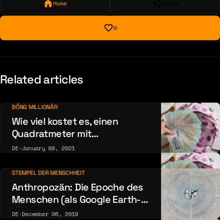
Home
Share
0
Related articles
ĐỒNG MILLIONÄR
Wie viel kostet es, einen
Quadratmeter mit
vietnamesischem Đồng zu
DE
·
January 08, 2021
tapezieren?
STEMPEL DER MENSCHHEIT
Anthropozän: Die Epoche des
Menschen (als Google Earth-
Galerie)
DE
·
December 06, 2019